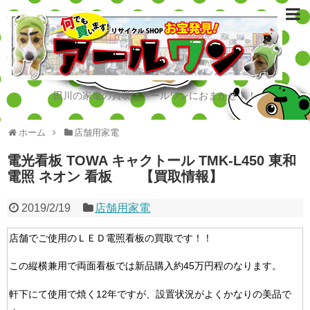
田川の家電の買取はアールワンにおまかせ！！
ホーム
店舗用家電
電光看板 TOWA キャクトール TMK-L450 東和
電照 ネオン 看板 【買取情報】
2019/2/19
店舗用家電
店舗でご使用のＬＥＤ電照看板の買取です！！
この縦横兼用で両面看板では新品購入約45万円程のなります。
軒下にて使用で焼く12年ですが、設置状況がよくかなりの美品で