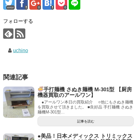
error
0
0
フォローする
uchino
関連記事
手打麺機 さぬき麺機 M-301型 【厨房
機器買取のアールワン】
●アールワン本日の買取紹介 ○他にもさぬき麺機
を買取させて頂きました。 ■良好品 手打麺機 さぬき
麺機M-301型...
記事を読む
●美品！日本メディックス トリミックス