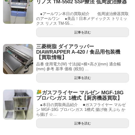
リノス TM-5502 SSP療法 低周波治療器
●アールワン本日の買取紹介 低周波治療器買取
のアールワン ●美品！日本メディックス トリミッ
クス リノス TM-55...
記事を読む
三菱樹脂 ダイアラッパー
DIAWRAPPER A-420 / 食品用包装機
【買取情報】
品番 使用電力(W) 寸法(縦×横×高さ)(mm) 適合幅
(mm) 参考 基準 価格 (税別) ...
記事を読む
ガスフライヤー マルゼン MGF-18G
プロパンガス 1槽式【厨房機器買取】
●本日の買取商品紹介 ■ガスフライヤー マルゼ
ン MGF-18G プロパンガス 1槽式 揚げ物 天ぷら か
ら揚げ ☆...
記事を読む