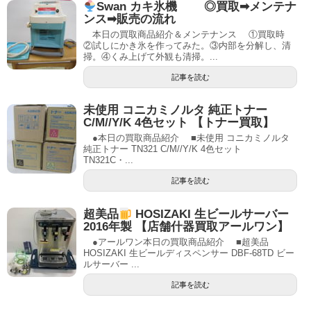
Swan カキ氷機 ◎買取➡メンテナ
ンス➡販売の流れ
本日の買取商品紹介＆メンテナンス ①買取時
②試しにかき氷を作ってみた。③内部を分解し、清
掃。④くみ上げて外観も清掃。...
記事を読む
未使用 コニカミノルタ 純正トナー
C/M//Y/K 4色セット 【トナー買取】
●本日の買取商品紹介 ■未使用 コニカミノルタ
純正トナー TN321 C/M//Y/K 4色セット
TN321C・...
記事を読む
超美品
HOSIZAKI 生ビールサーバー
2016年製 【店舗什器買取アールワン】
●アールワン本日の買取商品紹介 ■超美品
HOSIZAKI 生ビールディスペンサー DBF-68TD ビー
ルサーバー ...
記事を読む