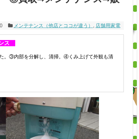
20
メンテナンス（他店とココが違う）
,
店舗用家電
ナンス
た。③内部を分解し、清掃。④くみ上げて外観も清