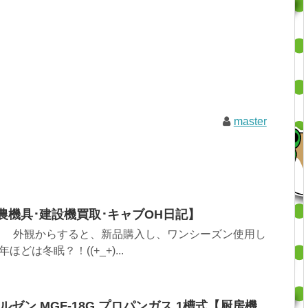
master
農機具･建設機買取･キャブOH日記】
 外観からすると、新品購入し、ワンシーズン使用し
どは冬眠？！((+_+)...
ゼン MGF-18G プロパンガス 1槽式【厨房機