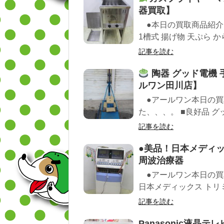
器買取】
●本日の買取商品紹介 ■
1槽式 揚げ物 天ぷら から
記事を読む
陶器 グッド電機 手
ルワン田川店】
●アールワン本日の買
た、、、。 ■良好品 グッ
記事を読む
●美品！日本メディック
周波治療器
●アールワン本日の買
日本メディックス トリミック
記事を読む
Panasonic液晶