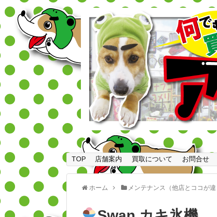
TOP
店舗案内
買取について
お問合せ
ホーム
メンテナンス（他店とココが違
Swan カキ氷