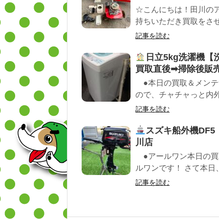
☆こんにちは！田川のア
持ちいただき買取をさせ
記事を読む
日立5kg洗濯機
買取直後➡掃除後販
●本日の買取＆メンテ
ので、チャチャっと内外装の
記事を読む
スズキ船外機DF
川店
●アールワン本日の買取
ルワンです！ さて本日、
記事を読む