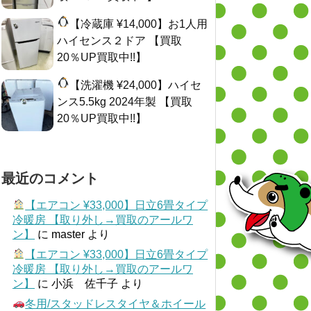
【冷蔵庫 ¥14,000】お1人用
ハイセンス２ドア 【買取
20％UP買取中!!】
【洗濯機 ¥24,000】ハイセ
ンス5.5kg 2024年製 【買取
20％UP買取中!!】
最近のコメント
【エアコン ¥33,000】日立6畳タイプ
冷暖房 【取り外し→買取のアールワ
ン】
に
master
より
【エアコン ¥33,000】日立6畳タイプ
冷暖房 【取り外し→買取のアールワ
ン】
に
小浜 佐千子
より
冬用/スタッドレスタイヤ＆ホイール