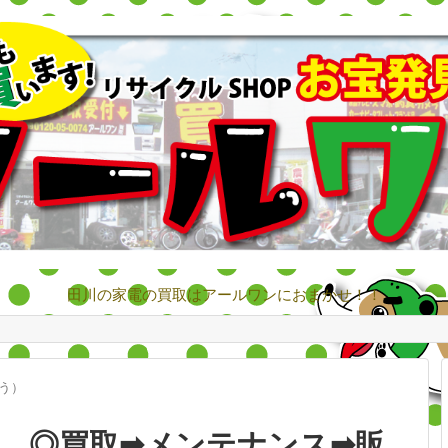
田川の家電の買取はアールワンにおまかせ！！
う）
機 ◎買取➡メンテナンス➡販