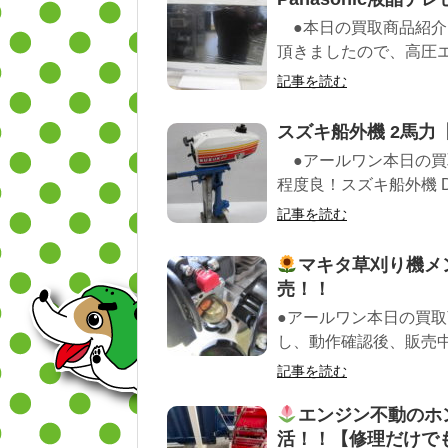
●本日の買取商品紹介
頂きましたので、高圧エ
記事を読む
スズキ船外機 2馬力
●アールワン本日の買
程度良！スズキ船外機 DT2
記事を読む
マキタ草刈り機メ
売！！
●アールワン本日の買取商
し、動作確認後、販売中
記事を読む
エンジン不動のホ
活！！【修理だけで