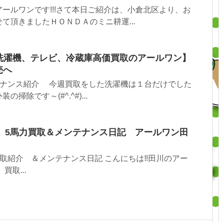
ールワンです!!!さて本日ご紹介は、小倉北区より、お
て頂きましたＨＯＮＤＡのミニ耕運...
【洗濯機、テレビ、冷蔵庫高価買取のアールワン】
売へ
ナンス紹介 今週買取をした洗濯機は１台だけでした
掃除です～(#^.^#)...
5 5馬力買取＆メンテナンス日記 アールワン田
紹介 ＆メンテナンス日記 こんにちは‼︎田川のアー
買取...