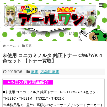
田川の家電の買取はアールワンにおまかせ！！
ホーム
家電
未使用 コニカミノルタ 純正トナー C/M//Y/K 4
色セット 【トナー買取】
2019/7/6
家電
,
店舗用家電
●本日の買取商品紹介
■未使用 コニカミノルタ 純正トナー TN321 C/M//Y/K 4色セット
TN321C・TN321M・TN321Y・TN321K
☆業務用品で、意外に高額なのがレーザープリンタートナーカート