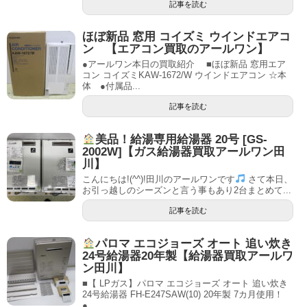
記事を読む
ほぼ新品 窓用 コイズミ ウインドエアコ
ン 【エアコン買取のアールワン】
●アールワン本日の買取紹介 ■ほぼ新品 窓用エア
コン コイズミKAW-1672/W ウインドエアコン ☆本
体 ●付属品...
記事を読む
美品！給湯専用給湯器 20号 [GS-
2002W]【ガス給湯器買取アールワン田
川】
こんにちは!(^^)!田川のアールワンです
さて本日、
お引っ越しのシーズンと言う事もあり2台まとめて...
記事を読む
パロマ エコジョーズ オート 追い炊き
24号給湯器20年製【給湯器買取アールワ
ン田川】
■【 LPガス】パロマ エコジョーズ オート 追い炊き
24号給湯器 FH-E247SAW(10) 20年製 7カ月使用！
●...