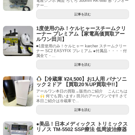
電産シンポ 陶芸 ろくろ 300mm RK-88B 形 ワンオー
ナー...
記事を読む
1度使用のみ！ケルヒャースチームクリ
ーナー プレミアム【家電高価買取アー
ルワン田川】
■1度使用のみ！ケルヒャー karcher スチームクリー
ナー SC2 EASYFIX プレミアム ●付属品・・・・付
属全て・...
記事を読む
【冷蔵庫 ¥24,500】お1人用 パナソニ
ック２ドア 【買取20％UP買取中!!】
アールワン本日の買取→販売のご紹介 こんにちは
～
何でも買います♪ 田川のアールワンです!! さて
本日ご紹介は冷蔵庫で...
記事を読む
●美品！日本メディックス トリミックス
リノス TM-5502 SSP療法 低周波治療器