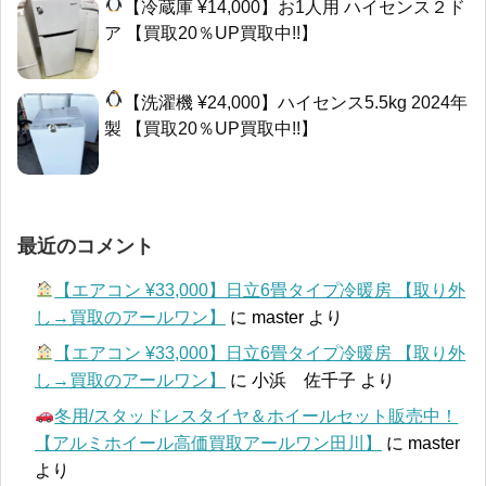
【冷蔵庫 ¥14,000】お1人用 ハイセンス２ド
ア 【買取20％UP買取中!!】
【洗濯機 ¥24,000】ハイセンス5.5kg 2024年
製 【買取20％UP買取中!!】
最近のコメント
【エアコン ¥33,000】日立6畳タイプ冷暖房 【取り外
し→買取のアールワン】
に
master
より
【エアコン ¥33,000】日立6畳タイプ冷暖房 【取り外
し→買取のアールワン】
に
小浜 佐千子
より
冬用/スタッドレスタイヤ＆ホイールセット販売中！
【アルミホイール高価買取アールワン田川】
に
master
より