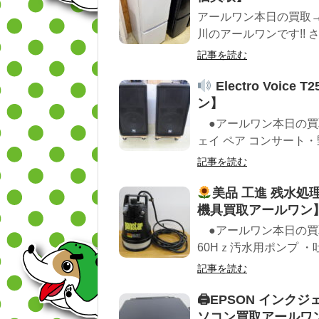
アールワン本日の買取
川のアールワンです!! 
記事を読む
Electro Vo
ン】
●アールワン本日の買取紹介 
ェイ ペア コンサート・野
記事を読む
美品 工進 残水処理
機具買取アールワン
●アールワン本日の買取紹
60Hｚ汚水用ポンプ ・吐
記事を読む
🖨EPSON インクジェ
ソコン買取アールワ