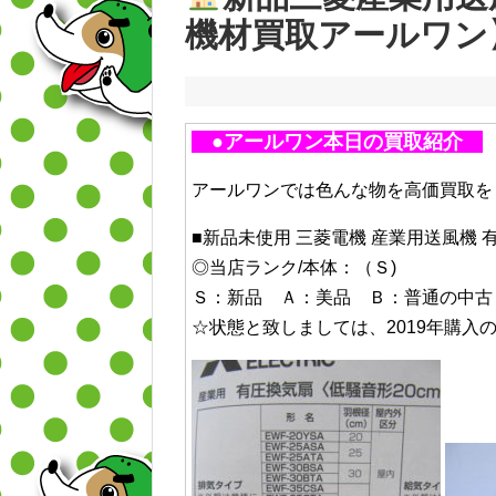
機材買取アールワン
●アールワン本日の買取紹介
アールワンでは色んな物を高価買取を
■新品未使用 三菱電機 産業用送風機 有圧換
◎当店ランク/本体：（Ｓ)
Ｓ：新品 Ａ：美品 Ｂ：普通の中古
☆状態と致しましては、2019年購入