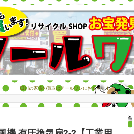
田川の家電の買取はアールワンにおまかせ！！
機 有圧換気扇2-2【工業用