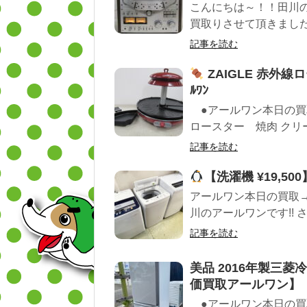
こんにちは～！！田川のア
買取りさせて頂きました 
記事を読む
ZAIGLE 赤外
ﾙﾜﾝ
●アールワン本日の買取商品
ロースター 焼肉 クリー
記事を読む
【洗濯機 ¥19,50
アールワン本日の買取
川のアールワンです!! 
記事を読む
美品 2016年製三菱
価買取アールワン】
●アールワン本日の買