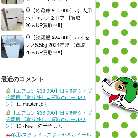
【冷蔵庫 ¥14,000】お1人用
ハイセンス２ドア 【買取
20％UP買取中!!】
【洗濯機 ¥24,000】ハイセ
ンス5.5kg 2024年製 【買取
20％UP買取中!!】
最近のコメント
【エアコン ¥33,000】日立6畳タイプ
冷暖房 【取り外し→買取のアールワ
ン】
に
master
より
【エアコン ¥33,000】日立6畳タイプ
冷暖房 【取り外し→買取のアールワ
ン】
に
小浜 佐千子
より
冬用/スタッドレスタイヤ＆ホイール