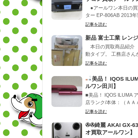
●アールワン本日の買取
ター EP-806AB 2013年
記事を読む
新品 富士工業 レンジフ
本日の買取商品紹介 
動タイプ。 工務店さんか
記事を読む
美品！ IQOS I
ルワン田川】
■美品！ IQOS ILUMA
店ランク/本体：（ＡＡＡＡ
記事を読む
✇✇綺麗 AKAI GX
オ買取アールワン】