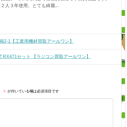
族２人３年使用、とても綺麗...
扇2-1【工業用機材買取アールワン】
4GHZ RX471セット 【ラジコン買取アールワン】
。
※
が付いている欄は必須項目です