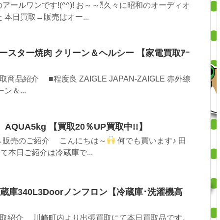
ールワンです!(^^)! お～～⁈久々に昭和のオーディオ
本日買取→販売はオー...
線ロースター焼肉 クリーン＆ヘルシー 【家電買取ｱｰ
紹介 ■程度良 ZAIGLE JAPAN-ZAIGLE 赤外線
ン＆...
0】AQUA5kg 【買取20％UP買取中!!】
→販売のご紹介 こんにちは～
何でも買います♪ 田
さて本日ご紹介は冷蔵庫で...
冷蔵庫340L3Doorノンフロン【冷蔵庫･洗濯機高
取紹介 川崎町内より出張買取にて本日買取品です。