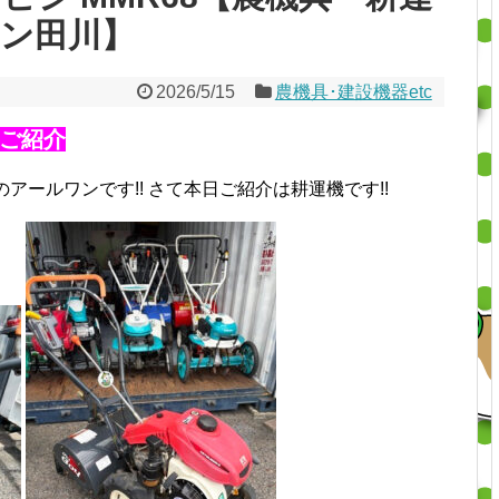
ワン田川】
2026/5/15
農機具･建設機器etc
ご紹介
のアールワンです!!
さて本日ご紹介は耕運機です!!