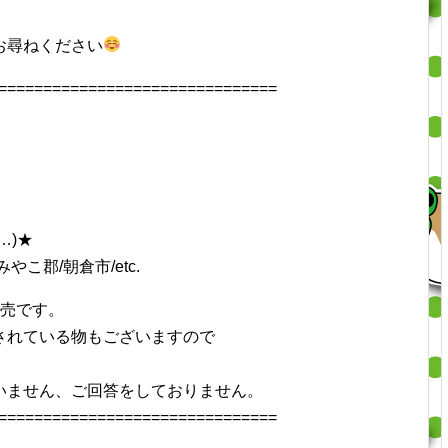
）
お尋ねください
===============================
…)★
やこ郡/朝倉市/etc.
併売です。
されている物もございますので
いません、ご回答をしておりません。
===============================