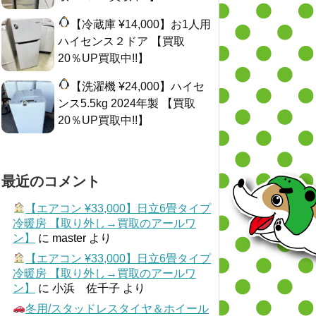
【冷蔵庫 ¥14,000】お1人用
ハイセンス２ドア 【買取
20％UP買取中!!】
【洗濯機 ¥24,000】ハイセ
ンス5.5kg 2024年製 【買取
20％UP買取中!!】
最近のコメント
【エアコン ¥33,000】日立6畳タイプ
冷暖房 【取り外し→買取のアールワ
ン】
に
master
より
【エアコン ¥33,000】日立6畳タイプ
冷暖房 【取り外し→買取のアールワ
ン】
に
小浜 佐千子
より
冬用/スタッドレスタイヤ＆ホイール