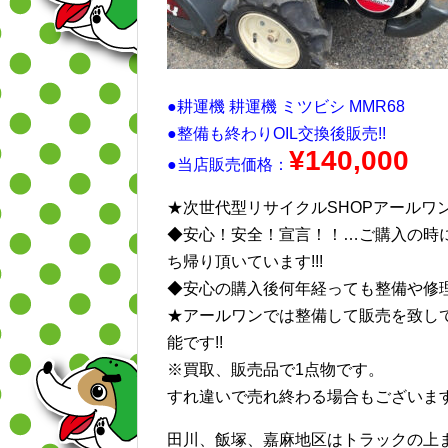
●耕運機 耕運機 ミツビシ MMR68
●整備も終わりOIL交換後販売!!
¥140,0
00
●当店販売価格：
★次世代型リサイクルSHOPアールワ
◆安心！安全！宣言！！…ご購入の時
ち帰り頂いています!!!
◆安心の購入後何年経っても整備や修理
★アールワンでは整備して販売を致し
能です!!
※買取、販売品で1点物です。
すれ違いで売れ終わる場合もございます
田川、飯塚、嘉麻地区はトラックの上