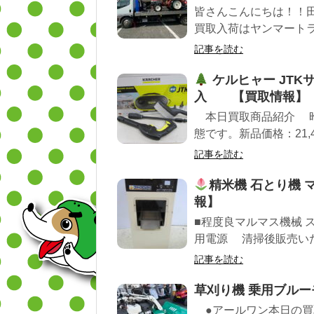
皆さんこんにちは！！
買取入荷はヤンマートラクタ
記事を読む
ケルヒャー JTK
入 【買取情報】
本日買取商品紹介 昨
態です。新品価格：21,40
記事を読む
精米機 石とり機 
報】
■程度良マルマス機械 ス
用電源 清掃後販売いたし
記事を読む
草刈り機 乗用ブル
●アールワン本日の買