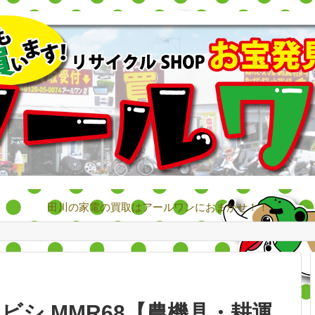
田川の家電の買取はアールワンにおまかせ！！
ミツビシ MMR68【農機具・耕運