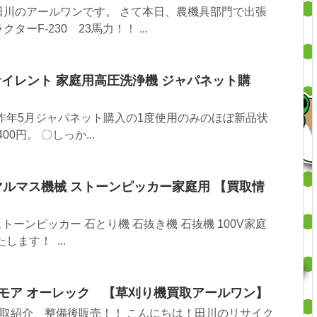
田川のアールワンです。 さて本日、農機具部門で出張
ーF-230 23馬力！！ ...
サイレント 家庭用高圧洗浄機 ジャパネット購
年5月ジャパネット購入の1度使用のみのほぼ新品状
0円。 〇しっか...
マルマス機械 ストーンピッカー家庭用 【買取情
トーンピッカー 石とり機 石抜き機 石抜機 100V家庭
ます！ ...
ーモア オーレック 【草刈り機買取アールワン】
取紹介 整備後販売！！ こんにちは！田川のリサイク