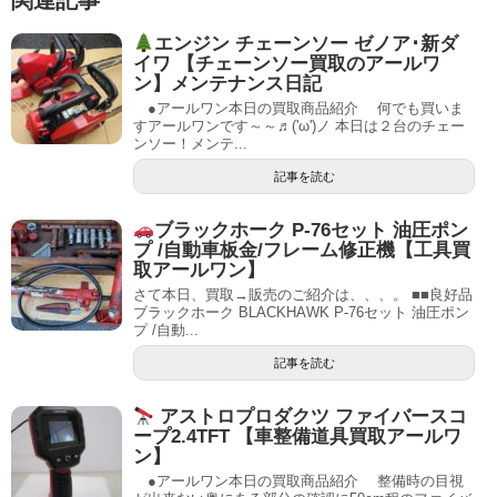
エンジン チェーンソー ゼノア･新ダ
イワ 【チェーンソー買取のアールワ
ン】メンテナンス日記
●アールワン本日の買取商品紹介 何でも買いま
すアールワンです～～♬('ω')ノ 本日は２台のチェー
ンソー！メンテ...
記事を読む
ブラックホーク P-76セット 油圧ポン
プ /自動車板金/フレーム修正機【工具買
取アールワン】
さて本日、買取→販売のご紹介は、、、。 ■■良好品
ブラックホーク BLACKHAWK P-76セット 油圧ポン
プ /自動...
記事を読む
アストロプロダクツ ファイバースコ
ープ2.4TFT 【車整備道具買取アールワ
ン】
●アールワン本日の買取商品紹介 整備時の目視