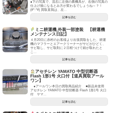
●下の写真で、流石に左側の農機具が、右側の写真の
仕上げ後になるとみ方が変わるでしょうね～？！
(#^.^#) 買取直我は、左...
記事を読む
ミニ耕運機,外装一部塗装 【耕運機
メンテナンス日記】
４月20日に赤村のお客様より出張買取をした、耕運
機のマフラーとエアークリーナーがサビがひどく、
サビ取し、サビ取剤に２日程つけて錆が取れたと
こ...
記事を読む
アセチレン YAMATO 中型切断器
Flash 1形1号 火口付【道具買取アール
ワン】
●アールワン本日の買取商品紹介 ■新品未使用
アセチレン YAMATO 中型切断器 Flash 1形1号 火口
付 ヤマ...
記事を読む