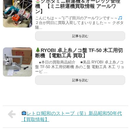
クボタミニ耕運機＆オーレック管理
機 【ミニ耕運機買取情報 アールワ
ン】
こんにちは～～"(-""-)"田川のアールワンです～～
２台が同日に買取入荷してまいりました～～ クボタ
陽...
記事を読む
RYOBI 卓上糸ノコ盤 TF-50 木工用切
断機 【電動工具 買取】
●本日の買取商品紹介 ■美品 RYOBI 卓上糸ノコ
盤 TF-50 木工用切断機 糸のこ盤 電動工具 木工 リョ
ービ ...
記事を読む
レトロ!昭和のストーブ（笑）新品昭和50年代
【買取情報】