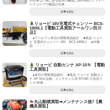
が出来ない奥にある部分の確認に50cm程のファイバ
ースコープで確認が出来、...
記事を読む
リョービ 18V充電式チェンソー BCS-
1800L1【電動工具買取アールワン田川
店】
●アールワン本日の買取商品紹介 ■美品 リョー
ビ 充電式チェンソー 18V BCS-1800L1 ●付属
品・・・・...
記事を読む
リョービ 自動カンナ AP-10Ｎ 【電動
工具買取】
●本日の買取商品紹介 ■美品 リョービ 自動カン
ナ AP-10Ｎ点検、メンテナンス済 RYOBI ◎当店ラ
ンク/本体...
記事を読む
丸山動噴買取➡メンテナンス後⤴【農
機具買取】