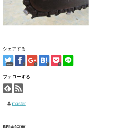
シェアする
error
0
0
フォローする
master
関連記事