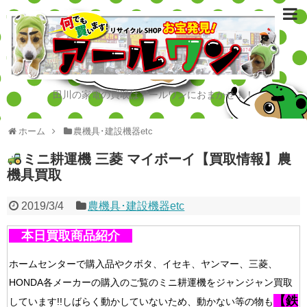
田川の家電の買取はアールワンにおまかせ！！
ホーム
農機具･建設機器etc
ミニ耕運機 三菱 マイボーイ【買取情報】農
機具買取
2019/3/4
農機具･建設機器etc
本日買取商品紹介
ホームセンターで購入品やクボタ、イセキ、ヤンマー、三菱、
HONDA各メーカーの購入のご覧のミニ耕運機をジャンジャン買取
【鉄
しています!!しばらく動かしていないため、動かない等の物も