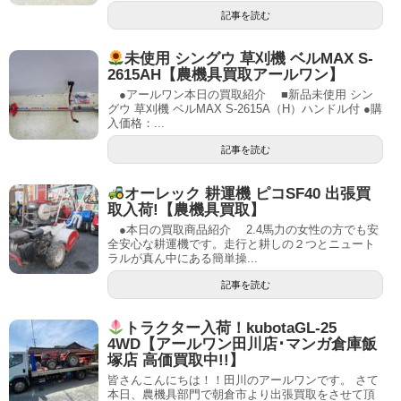
記事を読む
未使用 シングウ 草刈機 ベルMAX S-
2615AH【農機具買取アールワン】
●アールワン本日の買取紹介 ■新品未使用 シン
グウ 草刈機 ベルMAX S-2615A（H）ハンドル付 ●購
入価格：...
記事を読む
オーレック 耕運機 ピコSF40 出張買
取入荷!【農機具買取】
●本日の買取商品紹介 2.4馬力の女性の方でも安
全安心な耕運機です。走行と耕しの２つとニュート
ラルが真ん中にある簡単操...
記事を読む
トラクター入荷！kubotaGL-25
4WD【アールワン田川店･マンガ倉庫飯
塚店 高価買取中!!】
皆さんこんにちは！！田川のアールワンです。 さて
本日、農機具部門で朝倉市より出張買取をさせて頂