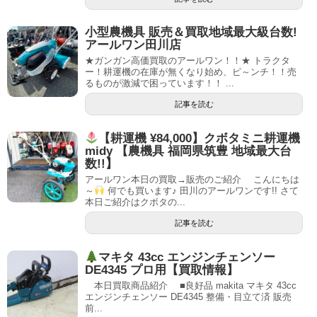
小型農機具 販売＆買取地域最大級台数!
アールワン田川店
★ガンガン高価買取のアールワン！！★ トラクタ
ー！耕運機の在庫が無くなり始め、ピ～ンチ！！売
るものが激減で困っています！！ ...
記事を読む
【耕運機 ¥84,000】クボタミニ耕運機
midy 【農機具 福岡県筑豊 地域最大台
数!!】
アールワン本日の買取→販売のご紹介 こんにちは
～
何でも買います♪ 田川のアールワンです!! さて
本日ご紹介はクボタの...
記事を読む
マキタ 43cc エンジンチェンソー
DE4345 プロ用【買取情報】
本日買取商品紹介 ■良好品 makita マキタ 43cc
エンジンチェンソー DE4345 整備・目立て済 販売
前...