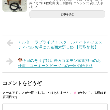
終了!(^^)! ■程度良 丸山製作所 エンジン式 高圧洗浄
機 GS...
記事を読む
アルター ラブライブ！ スクールアイドルフェス
ティバル 矢澤にこ＆西木野真姫 【買取情報】
今日のそうすけ店長＆ゴエモン家電担当のお
仕事 コーギーとビーグルの一日の始まり
コメントをどうぞ
メールアドレスが公開されることはありません。
※
が付いている欄は必
須項目です