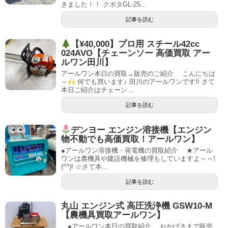
きました！！ クボタGL-25...
記事を読む
【¥40,000】プロ用 スチール42cc
024AVO【チェーンソー 高価買取 アー
ルワン田川】
アールワン本日の買取→販売のご紹介 こんにちは
～
何でも買います♪ 田川のアールワンです!! さて
本日ご紹介はチェーン...
記事を読む
デンヨー エンジン溶接機【エンジン
物不動でも高価買取！アールワン】
●アールワン溶接機・発電機の買取紹介 ★アール
ワンは農機具や建設機械を修理もしていますよ～～!
(^^)! ☆さて本...
記事を読む
丸山 エンジン式 高圧洗浄機 GSW10-M
【農機具買取アールワン】
●アールワン本日の買取紹介 おかげさまで販売