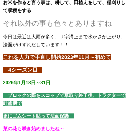
お米を作ると言う事は、耕して、田植えをして、稲刈りし
て収穫をする
それ以外の事も色々とありますね
今日は最近は大雨が多く、Ｕ字溝上まで水かさが上がり、
法面がけずれだしています！！
これを人力で手直し開始2023年11月～初めて
4シーズン目
2026年1月18
日～31日
ブロックの際をスコップで草取り終了後、トラクターで
畦塗機で
更にゴムシート貼って法面保護
菜の花も咲き始めましたね～