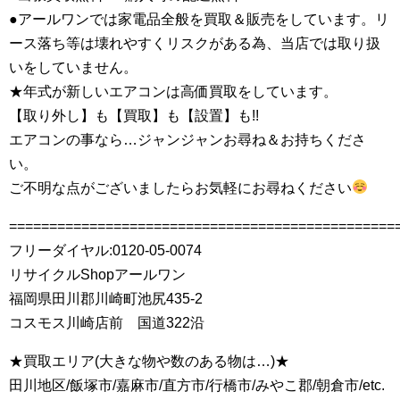
●アールワンでは家電品全般を買取＆販売をしています。リ
ース落ち等は壊れやすくリスクがある為、当店では取り扱
いをしていません。
★年式が新しいエアコンは高価買取をしています。
【取り外し】も【買取】も【設置】も!!
エアコンの事なら…ジャンジャンお尋ね＆お持ちくださ
い。
ご不明な点がございましたらお気軽にお尋ねください
================================================
フリーダイヤル:0120-05-0074
リサイクルShopアールワン
福岡県田川郡川崎町池尻435-2
コスモス川崎店前 国道322沿
★買取エリア(大きな物や数のある物は…)★
田川地区/飯塚市/嘉麻市/直方市/行橋市/みやこ郡/朝倉市/etc.