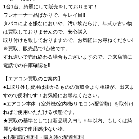
1台1台、綺麗にして販売をしております！
ワンオーナー品ばかりで、キレイ目!!
タバコによる嫌なにおいや、汚い埃だらけ、
年式が古い物
は買取しておりませんので、安心購入！
取り付けも致しておりますので、お気軽にお尋ねください!!
※買取、販売品で1点物です。
すれ違いで売れ終わる場合もございますので、ご来店前に
電話での在庫確認を!!
【エアコン買取のご案内】
●1.取り外し費用は掛かるものの買取金より相殺が、出来ま
すので便利です！お気軽にお尋ねください。
●エアコン本体（室外機/室内機/リモコン/配管類）を取付け
ればご使用いただける状態です。
★買取の基準としては新品購入ヨリ５年以内、もしくは綺
麗な状態で使用感少ない物。
●出張買取無料!!・購入時の配達無料!!