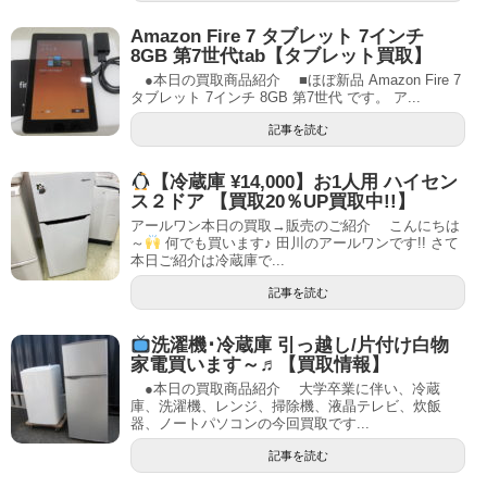
Amazon Fire 7 タブレット 7インチ
8GB 第7世代tab【タブレット買取】
●本日の買取商品紹介 ■ほぼ新品 Amazon Fire 7
タブレット 7インチ 8GB 第7世代 です。 ア...
記事を読む
【冷蔵庫 ¥14,000】お1人用 ハイセン
ス２ドア 【買取20％UP買取中!!】
アールワン本日の買取→販売のご紹介 こんにちは
～
何でも買います♪ 田川のアールワンです!! さて
本日ご紹介は冷蔵庫で...
記事を読む
洗濯機･冷蔵庫 引っ越し/片付け白物
家電買います～♬【買取情報】
●本日の買取商品紹介 大学卒業に伴い、冷蔵
庫、洗濯機、レンジ、掃除機、液晶テレビ、炊飯
器、ノートパソコンの今回買取です...
記事を読む