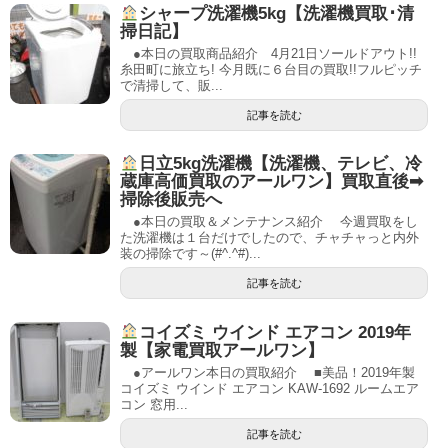
シャープ洗濯機5kg【洗濯機買取･清
掃日記】
●本日の買取商品紹介 4月21日ソールドアウト!!
糸田町に旅立ち! 今月既に６台目の買取!!フルピッチ
で清掃して、販...
記事を読む
日立5kg洗濯機【洗濯機、テレビ、冷
蔵庫高価買取のアールワン】買取直後➡
掃除後販売へ
●本日の買取＆メンテナンス紹介 今週買取をし
た洗濯機は１台だけでしたので、チャチャっと内外
装の掃除です～(#^.^#)...
記事を読む
コイズミ ウインド エアコン 2019年
製【家電買取アールワン】
●アールワン本日の買取紹介 ■美品！2019年製
コイズミ ウインド エアコン KAW-1692 ルームエア
コン 窓用...
記事を読む