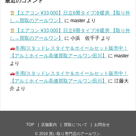
最近のコメント
【エアコン ¥33,000】日立6畳タイプ冷暖房 【取り外
し→買取のアールワン】
に
master
より
【エアコン ¥33,000】日立6畳タイプ冷暖房 【取り外
し→買取のアールワン】
に
小浜 佐千子
より
冬用/スタッドレスタイヤ＆ホイールセット販売中！
【アルミホイール高価買取アールワン田川】
に
master
より
冬用/スタッドレスタイヤ＆ホイールセット販売中！
【アルミホイール高価買取アールワン田川】
に
江藤大
介
より
TOP
店舗案内
買取について
お問合せ
© 2019
買い取り専門店のアールワン
.