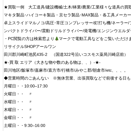
★買取一例 大工道具/建設機械/土木/林業/農業/工業様々な道具の買
マキタ製品･ハイコーキ製品・京セラ製品･MAX製品・各工具メーカ
卓上スライドマルノコ/高圧･常圧コンプレッサー/釘打ち機/ネーラー/
ンパクトドライバー/震動ドリルドライバー/発電機/エンジンウエルダ
・PC閲覧の方は検索窓より
マークで電動工具などをご覧いただけ
リサイクルSHOPアールワン
田川郡川崎町池尻435-2 （国道322号沿いコスモス薬局川崎店前）
★-買 取 エリア（大きな物や数のある物は、、）-★-
田川地区/飯塚市/嘉麻市/直方市/行橋市/みやこ郡/朝倉市/etc、、、。
◆営業時間のごあんない ※無休営業、出張買取などで前後する日も
月曜日・・10:00–17:30
火曜日・・ 〃
水曜日・・ 〃
木曜日・・ 〃
金曜日・・ 〃
土曜日・・9:30–16:00