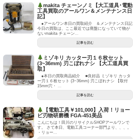
makita チェーンノミ【大工道具･電動
工具買取のアールワン＆メンテナンス日
記】
●アールワン本日の買取紹介 ＆メンテナンス日記
今日の買取は、ここ最近では廃盤になっていて物が
ないmakita チェーン...
記事を読む
ミゾキリ カッター刃１６枚セット
(3~36mm) 刃こぼれナシ 【大工道具買
取】
●本日の買取商品紹介 ■良好品 ミゾキリ カッタ
ー刃１６枚セット (3~36mm) 刃こぼれナシ 【取付
15mm穴・ ...
記事を読む
【電動工具￥101,000】入荷！リョー
ビ刃物研磨機 FGA-451美品
こんにちは！田川のリサイクルSHOPアールワンで
す。 さて本日、電動工具コーナー部門より、、、。
・リョー...