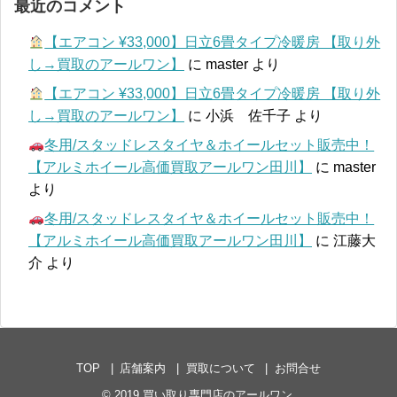
最近のコメント
【エアコン ¥33,000】日立6畳タイプ冷暖房 【取り外
し→買取のアールワン】
に
master
より
【エアコン ¥33,000】日立6畳タイプ冷暖房 【取り外
し→買取のアールワン】
に
小浜 佐千子
より
冬用/スタッドレスタイヤ＆ホイールセット販売中！
【アルミホイール高価買取アールワン田川】
に
master
より
冬用/スタッドレスタイヤ＆ホイールセット販売中！
【アルミホイール高価買取アールワン田川】
に
江藤大
介
より
TOP
店舗案内
買取について
お問合せ
© 2019
買い取り専門店のアールワン
.