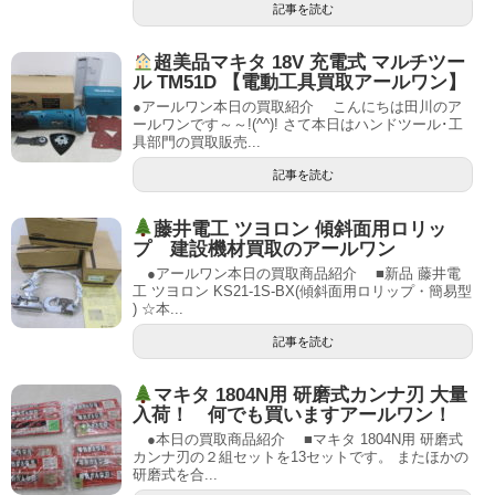
記事を読む
超美品マキタ 18V 充電式 マルチツー
ル TM51D 【電動工具買取アールワン】
●アールワン本日の買取紹介 こんにちは田川のア
ールワンです～～!(^^)! さて本日はハンドツール･工
具部門の買取販売...
記事を読む
藤井電工 ツヨロン 傾斜面用ロリッ
プ 建設機材買取のアールワン
●アールワン本日の買取商品紹介 ■新品 藤井電
工 ツヨロン KS21-1S-BX(傾斜面用ロリップ・簡易型
) ☆本...
記事を読む
マキタ 1804N用 研磨式カンナ刃 大量
入荷！ 何でも買いますアールワン！
●本日の買取商品紹介 ■マキタ 1804N用 研磨式
カンナ刃の２組セットを13セットです。 またほかの
研磨式を合...