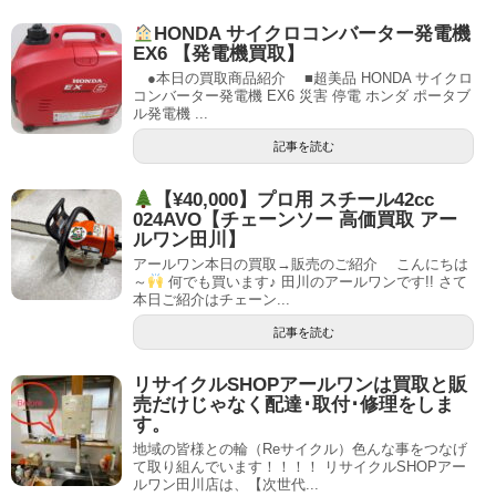
HONDA サイクロコンバーター発電機
EX6 【発電機買取】
●本日の買取商品紹介 ■超美品 HONDA サイクロ
コンバーター発電機 EX6 災害 停電 ホンダ ポータブ
ル発電機 ...
記事を読む
【¥40,000】プロ用 スチール42cc
024AVO【チェーンソー 高価買取 アー
ルワン田川】
アールワン本日の買取→販売のご紹介 こんにちは
～
何でも買います♪ 田川のアールワンです!! さて
本日ご紹介はチェーン...
記事を読む
リサイクルSHOPアールワンは買取と販
売だけじゃなく配達･取付･修理をしま
す。
地域の皆様との輪（Reサイクル）色んな事をつなげ
て取り組んでいます！！！！ リサイクルSHOPアー
ルワン田川店は、【次世代...