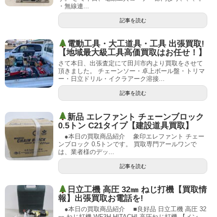
・無線連...
記事を読む
電動工具・大工道具・工具 出張買取!
【地域最大級工具高価買取はお任せ！】
さて本日、出張査定にて田川市内より買取をさせて
頂きました。 チェーンソー・卓上ボール盤・トリマ
ー・日立ドリル・イクラアーク溶接...
記事を読む
新品 エレファント チェーンブロック
0.5トン C21タイプ【建設道具買取】
●本日の買取商品紹介 象印エレファント チェー
ンブロック 0.5トンです。 買取専門アールワンで
は、業者様のデッ...
記事を読む
日立工機 高圧 32㎜ ねじ打機【買取情
報】出張買取お電話を!
●本日の買取商品紹介 ■良好品 日立工機 高圧 32
㎜ ねじ打機 WF3H HITACHI 高圧ねじ打機 【メン