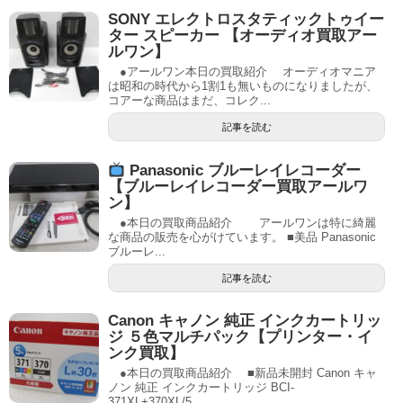
SONY エレクトロスタティックトゥイー
ター スピーカー 【オーディオ買取アー
ルワン】
●アールワン本日の買取紹介 オーディオマニア
は昭和の時代から1割1も無いものになりましたが、
コアーな商品はまだ、コレク...
記事を読む
Panasonic ブルーレイレコーダー
【ブルーレイレコーダー買取アールワ
ン】
●本日の買取商品紹介 アールワンは特に綺麗
な商品の販売を心がけています。 ■美品 Panasonic
ブルーレ...
記事を読む
Canon キャノン 純正 インクカートリッ
ジ ５色マルチパック【プリンター・イ
ンク買取】
●本日の買取商品紹介 ■新品未開封 Canon キャ
ノン 純正 インクカートリッジ BCI-
371XL+370XL/5...