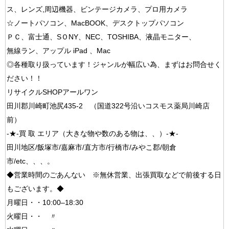
ス、レンズ,周辺機器、ビンテージカメラ、プロ用カメラ
☆ノートパソコン、MacBOOK、デスクトップパソコン
ＰＣ、富士通、SＯNY、NEC、TOSHIBA、液晶モニター、
無線ラン、アップル iPad 、Mac
◎各種取り扱っています！ジャンルが幅広い為、まずはお問合せく
ださい！！
リサイクルSHOPアールワン
田川郡川崎町池尻435-2 （国道322号沿いコスモス薬局川崎店
前）
-★-買 取 エリア（大きな物や数のある物は、、）-★-
田川地区/飯塚市/嘉麻市/直方市/行橋市/みやこ郡/朝倉
市/etc、、、。
◆営業時間のごあんない ※無休営業、出張買取などで前後する日
もございます。◆
月曜日・・10:00–18:30
火曜日・・ 〃