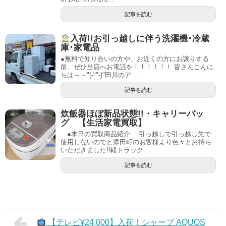
記事を読む
入荷!!お引っ越しに伴う洗濯機･冷蔵
庫･家電品
●無料で知り合いの方や、お近くの方にお譲りする
前、ぜひ当店へお電話を！！！！！！ 皆さんこんに
ちは～～"(-""-)"田川のア...
記事を読む
炊飯器ほぼ新品状態!!・キャリーバッ
グ 【生活家電買取】
●本日の買取商品紹介 引っ越しで引っ越し先で
使用しないのでと添田町のお客様より色々とお持ち
いただきました!!軽トラック...
記事を読む
【テレビ¥24,000】入荷！シャープ AQUOS