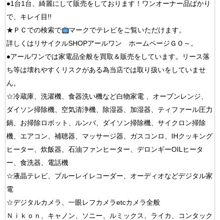
●
1台1台、綺麗にして販売をしております！
ワンオーナー品ばかり
で、キレイ目!!
★ＰＣでの検索で
マークでテレビをご覧いただけます。
詳しくはリサイクルSHOPアールワン ホームページＧＯ～。
●アールワンでは家電品全般を買取＆販売をしています。リース落
ち等は壊れやすくリスクがある為当店では取り扱いをしていませ
ん。
☆冷蔵庫、洗濯機、食器洗い機など白物家電 、オーブンレンジ、
ダイソン掃除機、空気清浄機、除湿器、加湿器、ティファール圧力
鍋、お掃除ロボット、ルンバ、ダイソン掃除機、サイクロン掃除
機、エアコン、補聴器、マッサージ器、ガスコンロ、IHクッキング
ヒーター、炊飯器、石油ファンヒーター、デロンギーOILヒータ
ー、食洗器、電話機
☆液晶テレビ、ブルーレイレコーダー、オーディオなどデジタル家
電
☆デジタルカメラ、一眼レフカメラetcカメラ全般
Ｎｉｋｏｎ、キャノン、ソニー、ルミックス、ライカ、コンタック