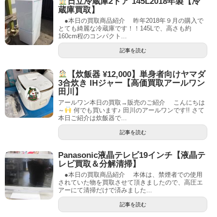
日立冷蔵庫2ドア 145L2018年製【冷
蔵庫買取】
●本日の買取商品紹介 昨年2018年９月の購入で
とても綺麗な冷蔵庫です！！145Lで、高さも約
160cm程のコンパクト...
記事を読む
【炊飯器 ¥12,000】単身者向けヤマダ
3合炊き IHジャー【高価買取アールワン
田川】
アールワン本日の買取→販売のご紹介 こんにちは
～
何でも買います♪ 田川のアールワンです!! さて
本日ご紹介は炊飯器で...
記事を読む
Panasonic液晶テレビ19インチ【液晶テ
レビ買取＆分解清掃】
●本日の買取商品紹介 本体は、禁煙者での使用
されていた物を買取させて頂きましたので、高圧エ
アーにて清掃だけで済みました...
記事を読む