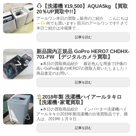
【洗濯機 ¥19,500】AQUA5kg 【買取
20％UP買取中!!】
アールワン本日の買取→販売のご紹介 こんにちは
～
何でも買います♪ 田川のアールワンです!! さて
本日ご紹介は冷蔵庫で...
記事を読む
新品国内正規品 GoPro HERO7 CHDHX-
701-FW 【デジタルカメラ買取】
●本日の買取商品紹介 最近色んな用途で評価の
高いGoPro最新のHERO7の買取入荷いたしました！
商品査定のお問い...
記事を読む
2018年製 洗濯機ハイアール９キロ
【洗濯機･家電買取】
●本日の買取商品紹介 インバーター洗濯機ハイ
アール９キロ2018年製洗濯機の出張買取品です。購
入は、2019年１月９日...
記事を読む