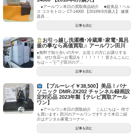
●アールワン本日の買取商品紹介 ■超美品！ヘル
ス コスモトロン CT-14000 【2018年8月購入】 健康
器具 ...
記事を読む
お引っ越し洗濯機･冷蔵庫･家電･風呂
釜の事なら高価買取♫ アールワン田川
●無料で知り合いの方や、お近くの方にお譲りする
前、ぜひ当店へお電話を！！！！！！ 皆さんこんに
ちは～～"(-""-)"田川のア...
記事を読む
【ブルーレイ￥38,500】美品！パナ
ソニック DMR-2X202 チャンネル録画設
定対応品 2023年製【テレビ買取アール
ワン】
●アールワン本日の買取紹介 こんにちは～ 何で
も買います♪ 田川のアールワンです!! さて本日ご紹
介はデジタル家電コーナー...
記事を読む