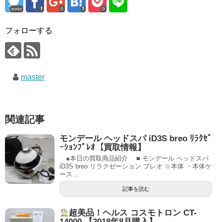
error
0
0
フォローする
master
関連記事
モンデール ヘッドスパ iD3S breo ﾘﾗｸｾﾞ
ｰｼｮﾝﾌﾞﾚｵ【買取情報】
●本日の買取商品紹介 ■ モンデール ヘッドスパ
iD3S breo リラクゼーション ブレオ ☆本体 ・本体ケ
ース...
記事を読む
超美品！ヘルス コスモトロン CT-
14000 【2018年8月購入】