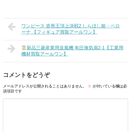
ワンピース 造形王頂上決戦2 しらほし姫・ベロ
ーナ 【フィギュア買取アールワン】
新品三菱産業用送風機 有圧換気扇2-1【工業用
機材買取アールワン】
コメントをどうぞ
メールアドレスが公開されることはありません。
※
が付いている欄は必
須項目です