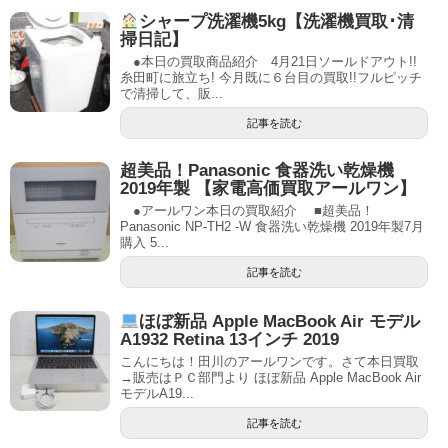
シャープ洗濯機5kg【洗濯機買取･清
掃日記】
●本日の買取商品紹介 4月21日ソールドアウト!!
糸田町に旅立ち! 今月既に６台目の買取!!フルピッチ
で清掃して、販...
記事を読む
超美品！Panasonic 食器洗い乾燥機
2019年製 【家電高価買取アールワン】
●アールワン本日の買取紹介 ■超美品！
Panasonic NP-TH2 -W 食器洗い乾燥機 2019年製7月
購入 5...
記事を読む
ほぼ新品 Apple MacBook Air モデル
A1932 Retina 13インチ 2019
こんにちは！田川のアールワンです。さて本日買取
→販売はＰＣ部門より ほぼ新品 Apple MacBook Air
モデルA19...
記事を読む