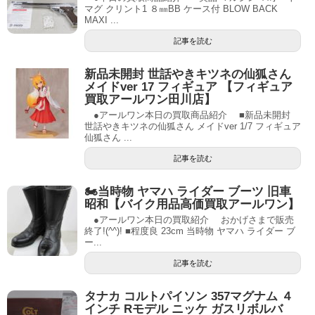
マグ クリント1 ８㎜BB ケース付 BLOW BACK
MAXI ...
記事を読む
新品未開封 世話やきキツネの仙狐さん
メイドver 17 フィギュア 【フィギュア
買取アールワン田川店】
●アールワン本日の買取商品紹介 ■新品未開封
世話やきキツネの仙狐さん メイドver 1/7 フィギュア
仙狐さん ...
記事を読む
🏍当時物 ヤマハ ライダー ブーツ 旧車
昭和【バイク用品高価買取アールワン】
●アールワン本日の買取紹介 おかげさまで販売
終了!(^^)! ■程度良 23cm 当時物 ヤマハ ライダー ブ
ー...
記事を読む
タナカ コルトパイソン 357マグナム ４
インチ Rモデル ニッケ ガスリボルバ