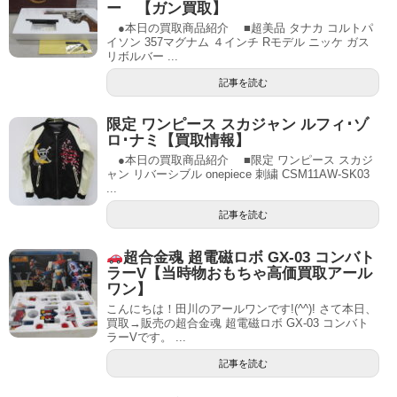
ー 【ガン買取】
●本日の買取商品紹介 ■超美品 タナカ コルトパ
イソン 357マグナム ４インチ Rモデル ニッケ ガス
リボルバー ...
記事を読む
限定 ワンピース スカジャン ルフィ･ゾ
ロ･ナミ【買取情報】
●本日の買取商品紹介 ■限定 ワンピース スカジ
ャン リバーシブル onepiece 刺繍 CSM11AW-SK03
...
記事を読む
超合金魂 超電磁ロボ GX-03 コンバト
ラーV【当時物おもちゃ高価買取アール
ワン】
こんにちは！田川のアールワンです!(^^)! さて本日、
買取→販売の超合金魂 超電磁ロボ GX-03 コンバト
ラーVです。 ...
記事を読む