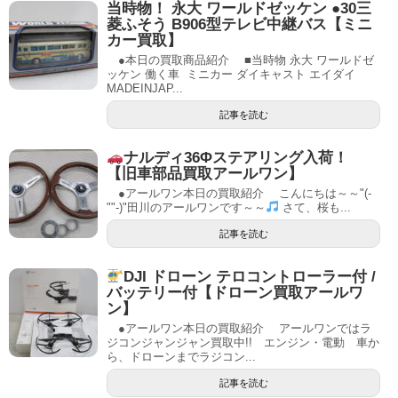
当時物！ 永大 ワールドゼッケン ●30三
菱ふそう B906型テレビ中継バス【ミニ
カー買取】
●本日の買取商品紹介 ■当時物 永大 ワールドゼ
ッケン 働く車 ミニカー ダイキャスト エイダイ
MADEINJAP...
記事を読む
ナルディ36Φステアリング入荷！
【旧車部品買取アールワン】
●アールワン本日の買取紹介 こんにちは～～"(-
""-)"田川のアールワンです～～
さて、桜も...
記事を読む
DJI ドローン テロコントローラー付 /
バッテリー付【ドローン買取アールワ
ン】
●アールワン本日の買取紹介 アールワンではラ
ジコンジャンジャン買取中!! エンジン・電動 車か
ら、ドローンまでラジコン...
記事を読む