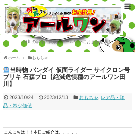
田川の家電の買取はアールワンにおまかせ！！
ホーム
おもちゃ
当時物 バンダイ 仮面ライダー サイクロン号
ブリキ 石森プロ【絶滅危惧種のアールワン田
川】
2023/10/24
2023/12/13
おもちゃ
,
レア品・珍
品・希少価値
こんにちは！！本日ご紹介は、、、、。