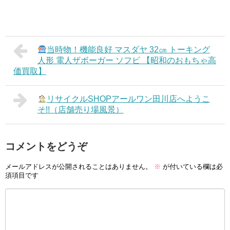
当時物！機能良好 マスダヤ 32㎝ トーキング
人形 電人ザボーガー ソフビ 【昭和のおもちゃ高
価買取】
リサイクルSHOPアールワン田川店へようこ
そ!!（店舗売り場風景）
コメントをどうぞ
メールアドレスが公開されることはありません。
※
が付いている欄は必
須項目です