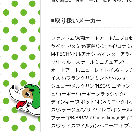
古い雑誌、明星、平凡、鉄道模型、鉄
■取り扱いメーカー
ファントム/京商オートアート/エブロ/ix
ヤペット/タミヤ/京商/シンセイ/コナミ
M-TECH/小川/アオシマ/インターア
ソ/トゥルースケールミニチュアズ/
オートアート/ニューレイトイズ/マッチ
イスト/フランクリンミント/ヘルパ/
シュコー/メルクリン/NZG/ミニチャン
ュ/コーギー/コーギークラッシック/
ディンキー/スポット/オン/ミニック/レ
ス/ムラージュ/ソリド/ノレブ/ポケール
ブラーゴ/B/B/R/MR Collection/
ス/グッドスマイルカンパニー/コトブキヤ(