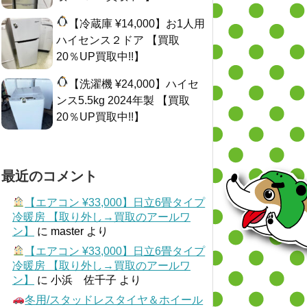
【冷蔵庫 ¥14,000】お1人用
ハイセンス２ドア 【買取
20％UP買取中!!】
【洗濯機 ¥24,000】ハイセ
ンス5.5kg 2024年製 【買取
20％UP買取中!!】
最近のコメント
【エアコン ¥33,000】日立6畳タイプ
冷暖房 【取り外し→買取のアールワ
ン】
に
master
より
【エアコン ¥33,000】日立6畳タイプ
冷暖房 【取り外し→買取のアールワ
ン】
に
小浜 佐千子
より
冬用/スタッドレスタイヤ＆ホイール