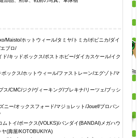
道部品、勲章、戦前の写真、軍隊物
o/Maisto/ホットウィール/タミヤ/トミカ/ポピニカ/ダイ
/エブロ/
ライド/キッドボックス/ポストホビー/ダイカスケール/イク
ボックス/ホットウィール/ファストレーン/エグゾト/マ
プス/CMC/ジク/ヴィーキング/ブレキナ/リーツェ/ブッシ
ズニー/オックスフォード/マジョレット/Jouef/プロバン
/
メディコムトイ/ボークス(VOLKS)/バンダイ(BANDAI)メガハウ
壽屋/KOTOBUKIYA)