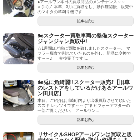
●アールワン本日の買取商品のメンテナンス～～
♬('ω')ノ 本年、3月に買取をし、動作確認後、販売中
のマキタの草刈り機です...
記事を読む
🏍スクーター買取車両の整備スクーター
ジャンジャン買取中!
☆1週間ほど前に買取を致しましたスクーター。 マ
フラー腐食で割れていたものを外し、新品に交換で
す～～♬ 交換完了です!...
記事を読む
🏍兎に角綺麗!!スクーター販売⤴【旧車
のレストアをしているだけあるアールワ
ン田川店】
本日、ご紹介は川崎町内より出張買取させて頂いた
スズキ レッツ４です～～!(^^)! ビフォーアフターの
一部ご覧ください。 アールワン...
記事を読む
リサイクルSHOPアールワンは買取と販