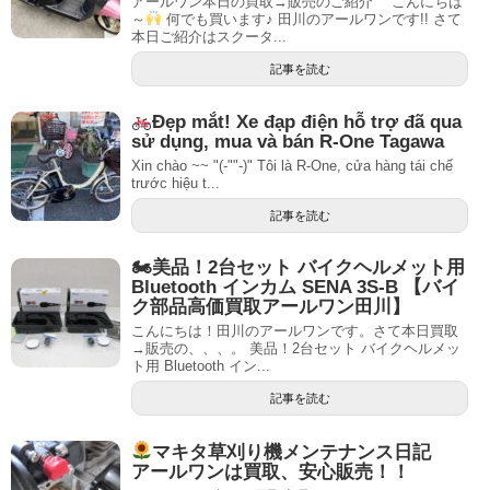
アールワン本日の買取→販売のご紹介 こんにちは
～
何でも買います♪ 田川のアールワンです!! さて
本日ご紹介はスクータ...
記事を読む
Đẹp mắt! Xe đạp điện hỗ trợ đã qua
sử dụng, mua và bán R-One Tagawa
Xin chào ~~ "(-""-)" Tôi là R-One, cửa hàng tái chế
trước hiệu t...
記事を読む
🏍美品！2台セット バイクヘルメット用
Bluetooth インカム SENA 3S-B 【バイ
ク部品高価買取アールワン田川】
こんにちは！田川のアールワンです。さて本日買取
→販売の、、、。 美品！2台セット バイクヘルメッ
ト用 Bluetooth イン...
記事を読む
マキタ草刈り機メンテナンス日記
アールワンは買取、安心販売！！