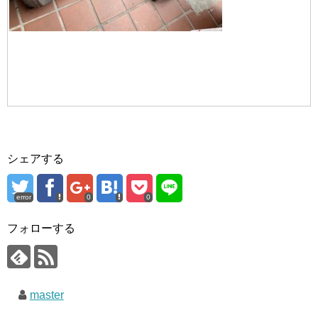
シェアする
error
0
0
フォローする
master