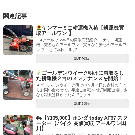
関連記事
ヤンマーミニ耕運機入荷【耕運機買
取アールワン 】
●アールワン本日の買取商品紹介 ★ミニ耕運
機、売るならアールワン！買うなら安心のアールワ
ンで！ さて本日、6月2...
記事を読む
ゴールデンウイーク明けに買取をし
た耕運機２台のメンテナンスを開始！
★ゴールデンウイーク明けの５月７日に赤村の方よ
りお問い合わせで、早速ご自宅へ 使用頻度は凄く少
なく程度は良かったんでしょう...
記事を読む
🏍【¥105,000】ホンダ today AF67 スク
ーター【バイク 高価買取 アールワン田
川】