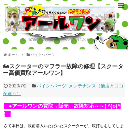
田川の家電の買取はアールワンにおまかせ！！
ホーム
バイク･パーツ
🏍スクーターのマフラー故障の修理【スクータ
ー高価買取アールワン】
2020/7/2
バイク･パーツ
,
メンテナンス（他店とココ
が違う）
●アールワンの買取→販売→故障対応～～( ^)o(^
)
さて本日は、以前購入いただいたスクーターが、底打ちをしてしま