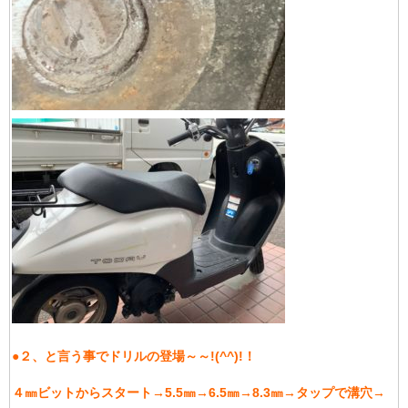
●２、と言う事でドリルの登場～～!(^^)!！
４㎜ビットからスタート→5.5㎜→6.5㎜→8.3㎜→タップで溝穴→