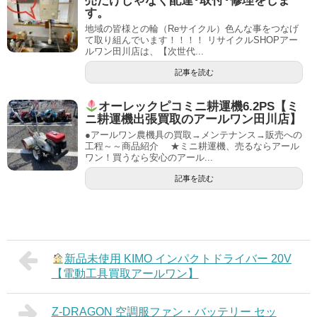
売だけじゃなく配達･取付･修理をしま
す。
地域の皆様との輪（Reサイクル）色んな事をつなげ
て取り組んでいます！！！！ リサイクルSHOPアー
ルワン田川店は、【次世代...
記事を読む
オーレックピコミニ耕運機6.2PS【ミ
ニ耕運機出張買取のアールワン田川店】
●アールワン農機具の買取→メンテナンス→販売への
工程～～商品紹介 ★ミニ耕運機、売るならアール
ワン！買うなら安心のアール...
記事を読む
新品未使用 KIMO インパクトドライバー 20V
【電動工具買取アールワン】
Z-DRAGON 空調服ファン・バッテリー セッ