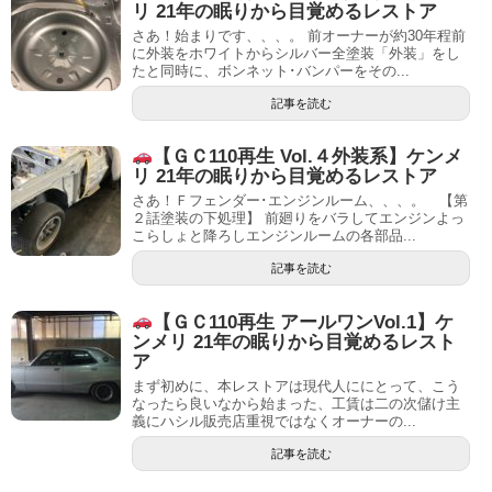
リ 21年の眠りから目覚めるレストア
さあ！始まりです、、、。 前オーナーが約30年程前
に外装をホワイトからシルバー全塗装「外装」をし
たと同時に、ボンネット･バンパーをその...
記事を読む
【ＧＣ110再生 Vol.４外装系】ケンメ
リ 21年の眠りから目覚めるレストア
さあ！Ｆフェンダー･エンジンルーム、、、。 【第
２話塗装の下処理】 前廻りをバラしてエンジンよっ
こらしょと降ろしエンジンルームの各部品...
記事を読む
【ＧＣ110再生 アールワンVol.1】ケ
ンメリ 21年の眠りから目覚めるレスト
ア
まず初めに、本レストアは現代人ににとって、こう
なったら良いなから始まった、工賃は二の次儲け主
義にハシル販売店重視ではなくオーナーの...
記事を読む