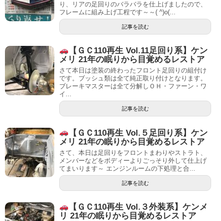
り、リアの足回りのバラバラを仕上げましたので、
フレームに組み上げ工程です～～( ^)o(...
記事を読む
【ＧＣ110再生 Vol.11足回り系】ケン
メリ 21年の眠りから目覚めるレストア
さて本日は塗装の終わったフロント足回りの組付け
です。ブッシュ類は全て純正取り付けとなります。
ブレーキマスターは全て分解しＯＨ・ファーン・ワ
イ...
記事を読む
【ＧＣ110再生 Vol.５足回り系】ケン
メリ 21年の眠りから目覚めるレストア
さて、本日は足回りをフロントまわりやストラト、
メンバーなどをボディーよりごっそり外して仕上げ
てまいります～ エンジンルームの下処理と合...
記事を読む
【ＧＣ110再生 Vol.３外装系】ケンメ
リ 21年の眠りから目覚めるレストア