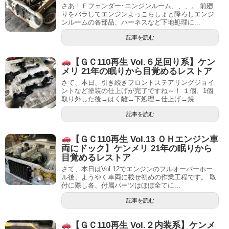
さあ！Ｆフェンダー･エンジンルーム、、、。 前廻
りをバラしてエンジンよっこらしょと降ろしエンジ
ンルームの各部品、ハーネスなど下地処理に...
記事を読む
【ＧＣ110再生 Vol.６足回り系】ケン
メリ 21年の眠りから目覚めるレストア
さて、本日、引き続きフロントステアリングジョイ
ントなど塗装の仕上げが完了ですね～！ １個、1個
取り外した後→はく離→下処理→仕上げ→焼...
記事を読む
【ＧＣ110再生 Vol.13 ＯＨエンジン車
両にドック】ケンメリ 21年の眠りから
目覚めるレストア
さて、本日はVol.12でエンジンのフルオーバーホー
ル後、ようやく車両に載せ初めの作業工程です。 取
付に際し各、付属パーツはほぼ全てに...
記事を読む
【ＧＣ110再生 Vol.２内装系】ケンメ