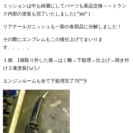
ミッションは中も綺麗にしてパーツも新品交換～～トラン
ク内部の塗装も完了いたしました( ^)o(^ )
リアテールガニッシュも一新の各部品に分解しました！
その際にエンブレムもこの後仕上げてまいりま
す、、、、。
１個、1個取り外した後→はく離→下処理→仕上げ→焼き付
け２液塗装(‘ω’)ノ
エンジンルームも全て下処理完了⤴!(^^)!