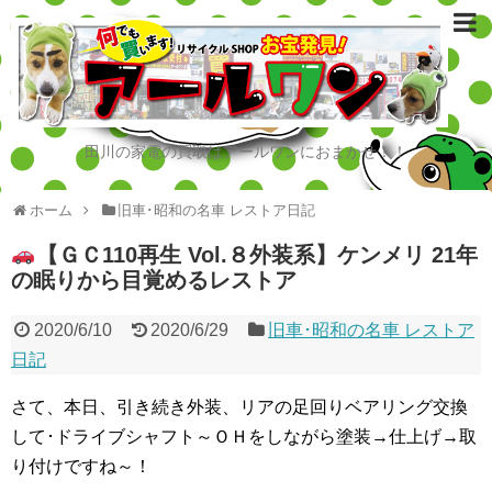
田川の家電の買取はアールワンにおまかせ！！
ホーム
旧車･昭和の名車 レストア日記
【ＧＣ110再生 Vol.８外装系】ケンメリ 21年
の眠りから目覚めるレストア
2020/6/10
2020/6/29
旧車･昭和の名車 レストア
日記
さて、本日、引き続き外装、リアの足回りベアリング交換
して･ドライブシャフト～ＯＨをしながら塗装→仕上げ→取
り付けですね～！