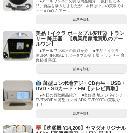
●アールワン本日の買取商品紹介 数日前に本
品、新品を購入しましたが、本日は中古の買取です
～～♬('ω')ノ アー...
記事を読む
美品！イクラ ポータブル変圧器 トラン
サー 降圧器 【農業用家電買取のアー
ルワン】
●アールワン本日の買取紹介 ■美品！イクラ
IKURA HN-30AEH ポータブル変圧器 トランサー 育
良精機 降圧...
記事を読む
薄型コンポ地デジ・CD再生・USB・
DVD・SDカード・FM【テレビ買取】
●本日の買取商品紹介 ■良好品 地デジ 9インチ
TV/DVD/FM 薄型コンポ ADK-DVD900Tの買取で
す！ ...
記事を読む
【洗濯機 ¥14,200】ヤマダオリジナル