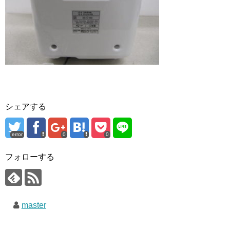
シェアする
error
0
0
フォローする
master