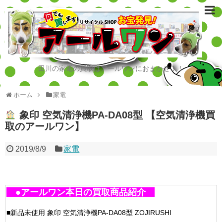
田川の家電の買取はアールワンにおまかせ！！
ホーム
家電
象印 空気清浄機PA-DA08型 【空気清浄機買
取のアールワン】
2019/8/9
家電
●アールワン本日の買取商品紹介
■新品未使用 象印 空気清浄機PA-DA08型 ZOJIRUSHI