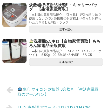
炊飯器ほぼ新品状態!!・キャリーバッ
グ 【生活家電買取】
●本日の買取商品紹介 引っ越しで引っ越し先で
使用しないのでと添田町のお客様より色々とお持ち
いただきました!!軽トラック...
記事を読む
洗濯機5.5キロ【白物家電買取】もち
ろん家電品全般買取
●本日の買取商品紹介 ･SHARP ES-G5E3 ホ
ワイト 5.5Kg 2015年製 ･SHARP ES-G5...
記事を読む
象印 マイコン 炊飯器 3合炊き 【生活家電買
取のアールワン】
TEIN 車高調 アコード CU1 CU2 CU4 CW1