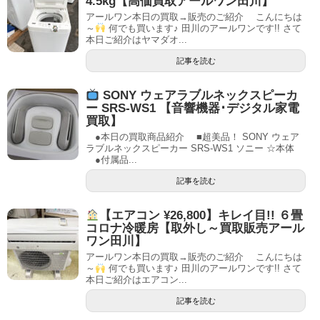
4.5kg【高価買取アールワン田川】
アールワン本日の買取→販売のご紹介 こんにちは
～
何でも買います♪ 田川のアールワンです!! さて
本日ご紹介はヤマダオ...
記事を読む
SONY ウェアラブルネックスピーカ
ー SRS-WS1 【音響機器･デジタル家電
買取】
●本日の買取商品紹介 ■超美品！ SONY ウェア
ラブルネックスピーカー SRS-WS1 ソニー ☆本体
●付属品...
記事を読む
【エアコン ¥26,800】キレイ目!! ６畳
コロナ冷暖房【取外し～買取販売アール
ワン田川】
アールワン本日の買取→販売のご紹介 こんにちは
～
何でも買います♪ 田川のアールワンです!! さて
本日ご紹介はエアコン...
記事を読む