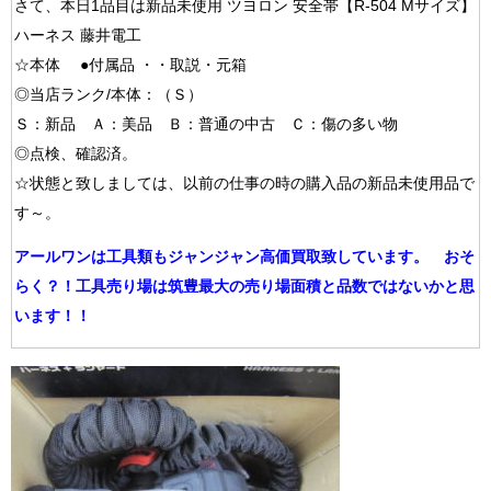
さて、本日1品目は新品未使用 ツヨロン 安全帯【R-504 Mサイズ】
ハーネス 藤井電工
☆本体 ●付属品 ・・取説・元箱
◎当店ランク/本体：（Ｓ）
Ｓ：新品 Ａ：美品 Ｂ：普通の中古 Ｃ：傷の多い物
◎点検、確認済。
☆状態と致しましては、以前の仕事の時の購入品の新品未使用品で
す～。
アールワンは工具類もジャンジャン高価買取致しています。 おそ
らく？！工具売り場は筑豊最大の売り場面積と品数ではないかと思
います！！