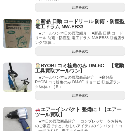
記事を読む
新品 日動 コードリール 防雨・防塵型
電工ドラム NW-EB33
●アールワン本日の買取紹介 ■新品 日動 コード
リール 防雨・防塵型 電工ドラム NW-EB33 ◎当店ラ
ンク/本体...
記事を読む
RYOBI コミ栓角のみ DM-6C 【電動
工具買取アールワン】
●アールワン本日の買取商品紹介 ■良好品
RYOBI コミ栓角のみ DM-6C リョービ ◎当店ラン
ク/本体：（Ｂ）...
記事を読む
エアーインパクト 整備に！【エアー
ツール買取】
●本日の買取商品紹介 コンプレッサーをお持ち
のご家庭ですと、欲しいアイテムのインパクト！コ
レ一台あれば、車のホイールを...