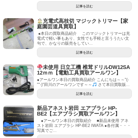
記事を読む
充電式高枝切 マジックトリマー【家
庭園芸道具買取】
●本日の買取商品紹介 このマジックトリマーは充
電式で軽い事もあり、女性でも手軽と言ううたい文
句で、かなりの販売をしてい...
記事を読む
未使用 日立工機 椎茸ドリルDW12SA
12ｍｍ【電動工具買取アールワン】
●アールワン本日の買取商品紹介 こんにちは～～"(-
""-)"田川のアールワンです～～
さて本日買取販...
記事を読む
新品アネスト岩田 エアブラシ HP-
BE2【エアブラシ買取アールワン】
●アールワン本日の買取紹介 ■新品未使用 アネ
スト岩田 エアブラシ HP-BE2 IWATA ●各付属・・・
写真でご...