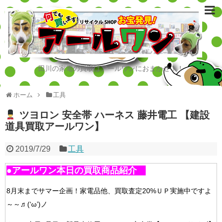
田川の家電の買取はアールワンにおまかせ！！
ホーム
工具
ツヨロン 安全帯 ハーネス 藤井電工 【建設
道具買取アールワン】
2019/7/29
工具
●アールワン本日の買取商品紹介
8月末までサマー企画！家電品他、買取査定20%ＵＰ実施中ですよ
～～♬(‘ω’)ノ