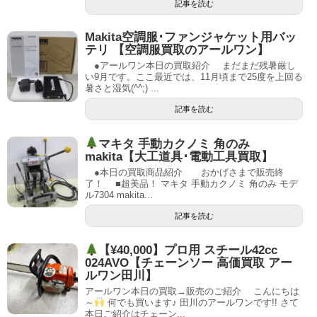
記事を読む
Makita空調服･ファンジャケット用バッ
テリ 【空調服買取のアールワン】
●アールワン本日の買取紹介 まだまだ残暑厳し
い9月です。ここ最近では、11月頃まで25度を上回る
暑さと湿気(^^;) ...
記事を読む
マキタ 手動カクノミ 角のみ
makita【大工道具･電動工具買取】
●本日の買取商品紹介 おかげさまで販売終
了！ ■超美品！ マキタ 手動カクノミ 角のみ モデ
ル7304 makita...
記事を読む
【¥40,000】プロ用 スチール42cc
024AVO【チェーンソー 高価買取 アー
ルワン田川】
アールワン本日の買取→販売のご紹介 こんにちは
～
何でも買います♪ 田川のアールワンです!! さて
本日ご紹介はチェーン...