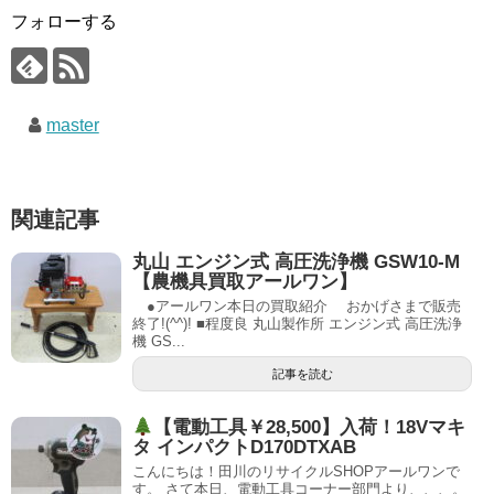
フォローする
master
関連記事
丸山 エンジン式 高圧洗浄機 GSW10-M
【農機具買取アールワン】
●アールワン本日の買取紹介 おかげさまで販売
終了!(^^)! ■程度良 丸山製作所 エンジン式 高圧洗浄
機 GS...
記事を読む
【電動工具￥28,500】入荷！18Vマキ
タ インパクトD170DTXAB
こんにちは！田川のリサイクルSHOPアールワンで
す。 さて本日、電動工具コーナー部門より、、、。