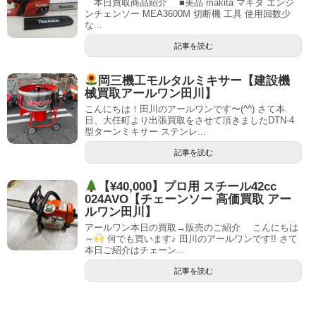
本日買取商品紹介 ■美品 makita マキタ エンジ
ンチェンソー MEA3600M 切断機 工具 使用回数少
な...
記事を読む
岡三機工モルタルミキサー【建設機
械買取アールワン田川】
こんにちは！田川のアールワンです〜(^^) さて本
日、大任町より出張買取をさせて頂きましたDTN-4
型ターンミキサー ステンレ...
記事を読む
【¥40,000】プロ用 スチール42cc
024AVO【チェーンソー 高価買取 アー
ルワン田川】
アールワン本日の買取→販売のご紹介 こんにちは
～
何でも買います♪ 田川のアールワンです!! さて
本日ご紹介はチェーン...
記事を読む