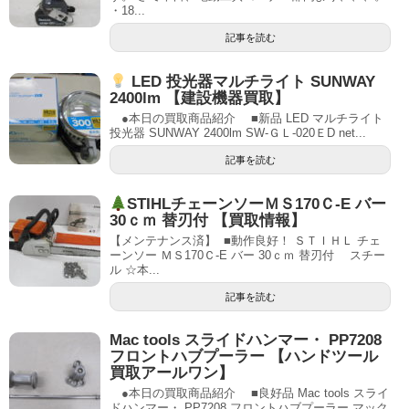
・18...
記事を読む
LED 投光器マルチライト SUNWAY
2400lm 【建設機器買取】
●本日の買取商品紹介 ■新品 LED マルチライト
投光器 SUNWAY 2400lm SW-ＧＬ-020ＥD net...
記事を読む
STIHLチェーンソーＭＳ170Ｃ-E バー
30ｃｍ 替刃付 【買取情報】
【メンテナンス済】 ■動作良好！ ＳＴＩＨＬ チェ
ーンソー ＭＳ170Ｃ-E バー 30ｃｍ 替刃付 スチー
ル ☆本...
記事を読む
Mac tools スライドハンマー・ PP7208
フロントハブプーラー 【ハンドツール
買取アールワン】
●本日の買取商品紹介 ■良好品 Mac tools スライ
ドハンマー・ PP7208 フロントハブプーラー マック