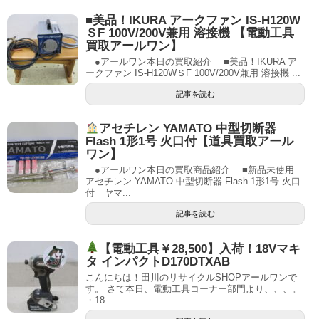
■美品！IKURA アークファン IS-H120W
ＳF 100V/200V兼用 溶接機 【電動工具
買取アールワン】
●アールワン本日の買取紹介 ■美品！IKURA ア
ークファン IS-H120WＳF 100V/200V兼用 溶接機 ...
記事を読む
アセチレン YAMATO 中型切断器
Flash 1形1号 火口付【道具買取アール
ワン】
●アールワン本日の買取商品紹介 ■新品未使用
アセチレン YAMATO 中型切断器 Flash 1形1号 火口
付 ヤマ...
記事を読む
【電動工具￥28,500】入荷！18Vマキ
タ インパクトD170DTXAB
こんにちは！田川のリサイクルSHOPアールワンで
す。 さて本日、電動工具コーナー部門より、、、。
・18...