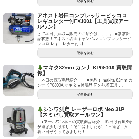
記事を読む
アネスト岩田コンプレッサーピッコロ
レギュレター付FX1001【工具買取アー
ルワン】
さて本日、買取→販売のご紹介は、、、。 ■ほぼ新
品状態！アネスト岩田キャンベル コンプレッサーピ
ッコロ レギュレター付 オ...
記事を読む
マキタ82mm カンナ KP0800A 買取情
報】
本日の買取商品紹介 ■美品！ makita 82mm カ
ンナ KP0800A マキタ ●付属品 刃の脱着工具 ...
記事を読む
シンワ測定 レーザーロボ Neo 21P
【スミだし買取アールワン】
●アールワン本日の買取商品紹介 昨日は台風8号
が過ぎ少しは涼しくそご背ましたが、1日過ぎ、又、
暑い日がやってきました！...