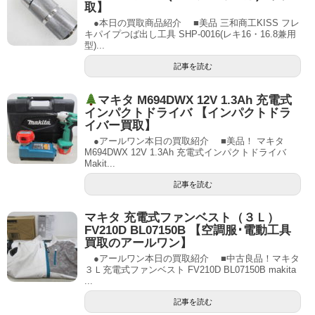
取】
●本日の買取商品紹介 ■美品 三和商工KISS フレ
キパイプつば出し工具 SHP-0016(レキ16・16.8兼用
型)...
記事を読む
マキタ M694DWX 12V 1.3Ah 充電式
インパクトドライバ 【インパクトドラ
イバー買取】
●アールワン本日の買取紹介 ■美品！ マキタ
M694DWX 12V 1.3Ah 充電式インパクトドライバ
Makit...
記事を読む
マキタ 充電式ファンベスト（３Ｌ）
FV210D BL07150B 【空調服･電動工具
買取のアールワン】
●アールワン本日の買取紹介 ■中古良品！マキタ
３Ｌ充電式ファンベスト FV210D BL07150B makita
...
記事を読む