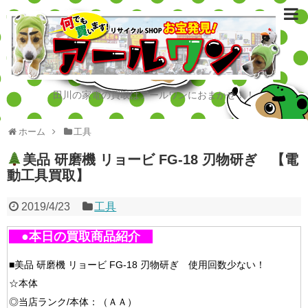
田川の家電の買取はアールワンにおまかせ！！
ホーム
工具
美品 研磨機 リョービ FG-18 刃物研ぎ 【電
動工具買取】
2019/4/23
工具
●本日の買取商品紹介
■美品 研磨機 リョービ FG-18 刃物研ぎ 使用回数少ない！
☆本体
◎当店ランク/本体：（ＡＡ）