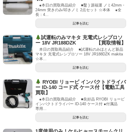
●本日の買取商品紹介 ■鑿 ) 源福運 ノミ42mm・
24mm 突きのみ/叩きノミ 2点セット ☆本体 ●全
長：4...
記事を読む
試運転のみマキタ 充電式レシプロソ
ー 18V JR188DZK 【買取情報】
本日の買取商品紹介 ■試運転のみほとんど新品
マキタ 充電式レシプロソー 18V JR188DZK makita
☆本...
記事を読む
RYOBI リョービ インパクトドライバ
ー ID-140 コード式 ケース付【電動工具
買取】
●本日の買取商品紹介 ■良好品 RYOBI リョービ
インパクトドライバー ID-140 ケース付 ●付属品
専用...
記事を読む
1度使用のみ！ケルヒャースチームクリ