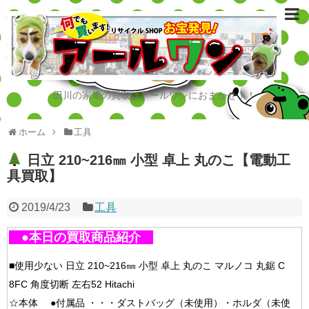
田川の家電の買取はアールワンにおまかせ！！
ホーム
工具
日立 210~216㎜ 小型 卓上 丸のこ【電動工
具買取】
2019/4/23
工具
●本日の買取商品紹介
■使用少ない 日立 210~216㎜ 小型 卓上 丸のこ マルノコ 丸鋸 C
8FC 角度切断 左右52 Hitachi
☆本体 ●付属品 ・・・ダストバッグ（未使用）・ホルダ（未使