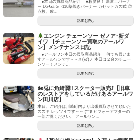
●本日の買取商品紹介 ■程度良！ 新富士バーナ
ー Do-Ga GT-110草焼きバーナー カセットガス式 ◎
点検、確...
記事を読む
エンジン チェーンソー ゼノア･新ダ
イワ 【チェーンソー買取のアールワ
ン】メンテナンス日記
●アールワン本日の買取商品紹介 何でも買いま
すアールワンです～～♬('ω')ノ 本日は２台のチェー
ンソー！メンテ...
記事を読む
🏍兎に角綺麗!!スクーター販売⤴【旧車
のレストアをしているだけあるアールワ
ン田川店】
本日、ご紹介は川崎町内より出張買取させて頂いた
スズキ レッツ４です～～!(^^)! ビフォーアフターの
一部ご覧ください。 アールワン...
記事を読む