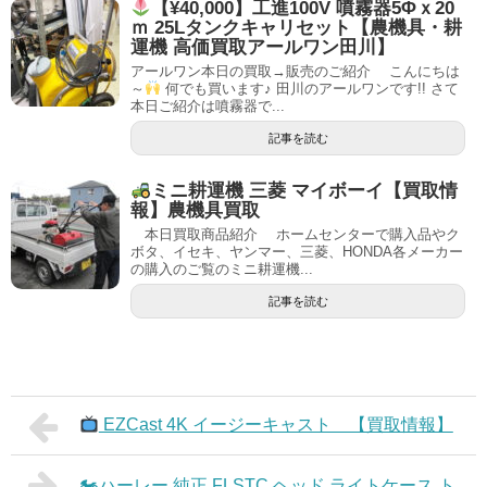
【¥40,000】工進100V 噴霧器5Φｘ20
ｍ 25Lタンクキャリセット【農機具・耕
運機 高価買取アールワン田川】
アールワン本日の買取→販売のご紹介 こんにちは
～
何でも買います♪ 田川のアールワンです!! さて
本日ご紹介は噴霧器で...
記事を読む
ミニ耕運機 三菱 マイボーイ【買取情
報】農機具買取
本日買取商品紹介 ホームセンターで購入品やク
ボタ、イセキ、ヤンマー、三菱、HONDA各メーカー
の購入のご覧のミニ耕運機...
記事を読む
EZCast 4K イージーキャスト 【買取情報】
🏍ハーレー 純正 FLSTC ヘッド ライトケース ト