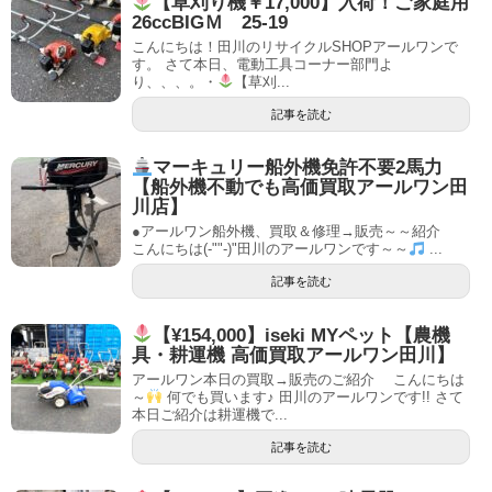
【草刈り機￥17,000】入荷！ご家庭用
26ccBIGＭ 25-19
こんにちは！田川のリサイクルSHOPアールワンで
す。 さて本日、電動工具コーナー部門よ
り、、、。・
【草刈...
記事を読む
マーキュリー船外機免許不要2馬力
【船外機不動でも高価買取アールワン田
川店】
●アールワン船外機、買取＆修理→販売～～紹介
こんにちは(-""-)"田川のアールワンです～～
...
記事を読む
【¥154,000】iseki MYペット【農機
具・耕運機 高価買取アールワン田川】
アールワン本日の買取→販売のご紹介 こんにちは
～
何でも買います♪ 田川のアールワンです!! さて
本日ご紹介は耕運機で...
記事を読む