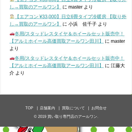
し→買取のアールワン】
に
master
より
【エアコン ¥33,000】日立6畳タイプ冷暖房 【取り外
し→買取のアールワン】
に
小浜 佐千子
より
冬用/スタッドレスタイヤ＆ホイールセット販売中！
【アルミホイール高価買取アールワン田川】
に
master
より
冬用/スタッドレスタイヤ＆ホイールセット販売中！
【アルミホイール高価買取アールワン田川】
に
江藤大
介
より
TOP
店舗案内
買取について
お問合せ
© 2019
買い取り専門店のアールワン
.