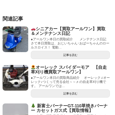
関連記事
シニアカー【買取アールワン】買取
＆メンテナンス日記
●アールワン本日の買取紹介 メンテナンス日記
さて本日買取は、おじいちゃん･おばーちゃんのロー
ルスロイス！ 電動...
記事を読む
オーレック スパイダーモア 【自走
草刈り機買取アールワン】
●アールワン本日の買取商品紹介 オーレック♫オー
レック♪つくって売る会社～～♬の自走草刈り機で
す。 アールワンでは...
記事を読む
新富士バーナーGT-110草焼きバーナ
ー カセットガス式【買取情報】