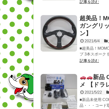
記事を読む
超美品！M
ガングリッ
ン】
2021/6/4
■超美品！MOMO
プ 3本スポーク 
記事を読む
新品 
メ 【ドラ
2021/5/22
■新品未使用 CO
品・・・コード取