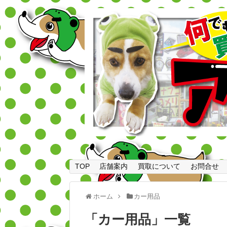
TOP
店舗案内
買取について
お問合せ
ホーム
カー用品
「
カー用品
」
一覧