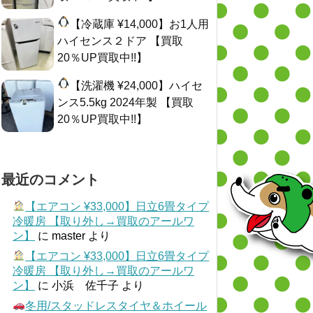
【冷蔵庫 ¥14,000】お1人用
ハイセンス２ドア 【買取
20％UP買取中!!】
【洗濯機 ¥24,000】ハイセ
ンス5.5kg 2024年製 【買取
20％UP買取中!!】
最近のコメント
【エアコン ¥33,000】日立6畳タイプ
冷暖房 【取り外し→買取のアールワ
ン】
に
master
より
【エアコン ¥33,000】日立6畳タイプ
冷暖房 【取り外し→買取のアールワ
ン】
に
小浜 佐千子
より
冬用/スタッドレスタイヤ＆ホイール