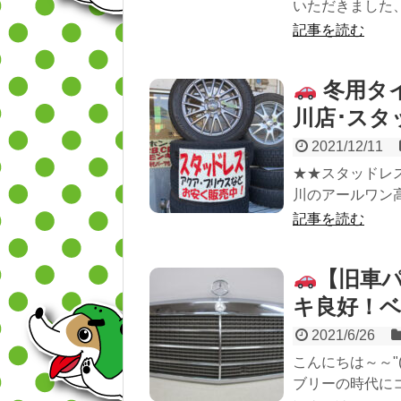
いただきました、
記事を読む
冬用タ
川店･スタ
2021/12/11
★★スタッドレ
川のアールワン高
記事を読む
【旧車
キ良好！ベ
2021/6/26
こんにちは～～"
ブリーの時代にコワ