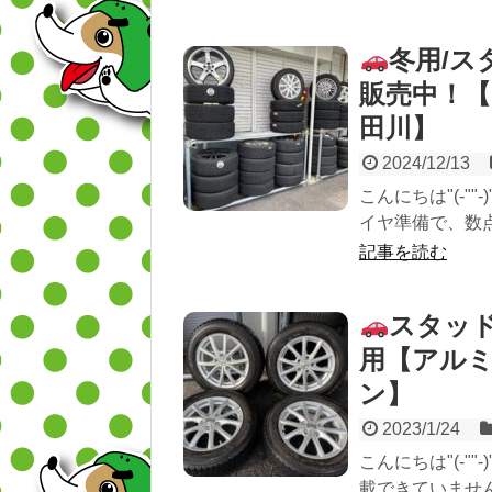
冬用/
販売中！
田川】
2024/12/13
こんにちは"(-"
イヤ準備で、数点
記事を読む
スタッド
用【アル
ン】
2023/1/24
こんにちは"(-"
載できていません