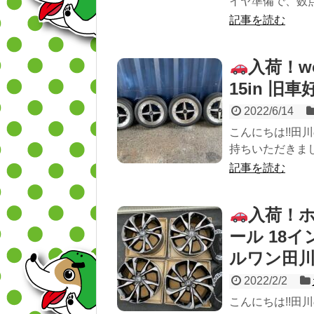
イヤ準備で、数点
記事を読む
入荷！wo
15in 旧
2022/6/14
こんにちは!!田川
持ちいただきまし
記事を読む
入荷！ホ
ール 18
ルワン田
2022/2/2
こんにちは!!田川