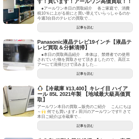
す！買います！アールワン高価買取！！
●アールワン本日の買取紹介 各ご家庭で、消費
税10％に上がる前にと買い替えていらっしゃるのか
今週3台目のテレビの買取で...
記事を読む
Panasonic液晶テレビ19インチ【液晶テ
レビ買取＆分解清掃】
●本日の買取商品紹介 本体は、禁煙者での使用
されていた物を買取させて頂きましたので、高圧エ
アーにて清掃だけで済みました...
記事を読む
【冷蔵庫 ¥13,400】キレイ目 ハイア
ール 85L 2021年製 【地域最大級高価買
取】
アールワン本日の買取→販売のご紹介 こんにちは
～
何でも買います♪ 田川のアールワンです!! さて
本日ご紹介は冷蔵庫で...
記事を読む