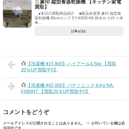
象印 縦型食器乾燥機 【キッチン家電
買取】
●本日の買取商品紹介 ■新品未使用 象印 縦型食
器乾燥機 80cmロング EY-KB50-HA 排水ホ-ス付 ☆本
体...
記事を読む
【洗濯機 ¥15,800】ハイアール4.5kg 【買取
20％UP買取中!!】
【洗濯機 ¥42,000】パナソニック８Kg NA-
FA80H7 【買取20％UP買取中!!】
コメントをどうぞ
メールアドレスが公開されることはありません。
※
が付いている欄は必
須項目です