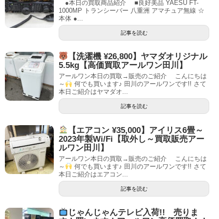
●本日の買取商品紹介 ■良好美品 YAESU FT-
1000MP トランシーバー 八重洲 アマチュア無線 ☆
本体 ●...
記事を読む
【洗濯機 ¥26,800】ヤマダオリジナル
5.5kg【高価買取アールワン田川】
アールワン本日の買取→販売のご紹介 こんにちは
～
何でも買います♪ 田川のアールワンです!! さて
本日ご紹介はヤマダオ...
記事を読む
【エアコン ¥35,000】アイリス6畳～
2023年製Wi/Fi【取外し～買取販売アー
ルワン田川】
アールワン本日の買取→販売のご紹介 こんにちは
～
何でも買います♪ 田川のアールワンです!! さて
本日ご紹介はエアコン...
記事を読む
じゃんじゃんテレビ入荷!! 売りま