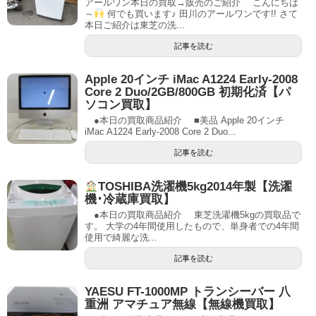
アールワン本日の買取→販売のご紹介 こんにちは
～
何でも買います♪ 田川のアールワンです!! さて
本日ご紹介は東芝の洗...
記事を読む
Apple 20インチ iMac A1224 Early-2008
Core 2 Duo/2GB/800GB 初期化済【パ
ソコン買取】
●本日の買取商品紹介 ■美品 Apple 20インチ
iMac A1224 Early-2008 Core 2 Duo...
記事を読む
TOSHIBA洗濯機5kg2014年製【洗濯
機･冷蔵庫買取】
●本日の買取商品紹介 東芝洗濯機5kgの買取品で
す。 大学の4年間使用したもので、単身者での4年間
使用で綺麗な洗...
記事を読む
YAESU FT-1000MP トランシーバー 八
重洲 アマチュア無線【無線機買取】