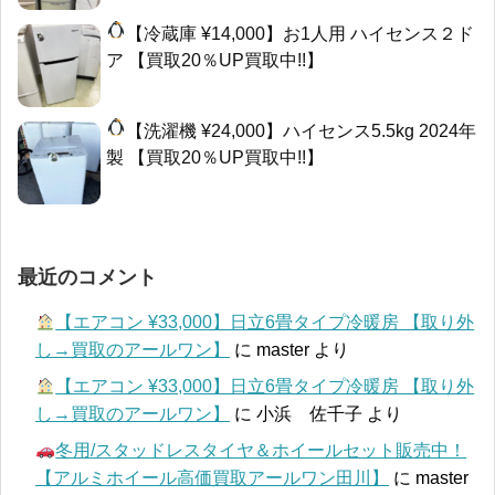
【冷蔵庫 ¥14,000】お1人用 ハイセンス２ド
ア 【買取20％UP買取中!!】
【洗濯機 ¥24,000】ハイセンス5.5kg 2024年
製 【買取20％UP買取中!!】
最近のコメント
【エアコン ¥33,000】日立6畳タイプ冷暖房 【取り外
し→買取のアールワン】
に
master
より
【エアコン ¥33,000】日立6畳タイプ冷暖房 【取り外
し→買取のアールワン】
に
小浜 佐千子
より
冬用/スタッドレスタイヤ＆ホイールセット販売中！
【アルミホイール高価買取アールワン田川】
に
master