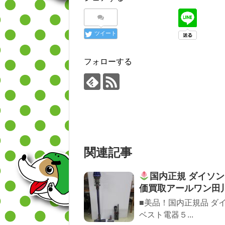
ツイート
フォローする
関連記事
国内正規 ダイソンDig
価買取アールワン田
■美品！国内正規品 ダイソンDys
ベスト電器５...