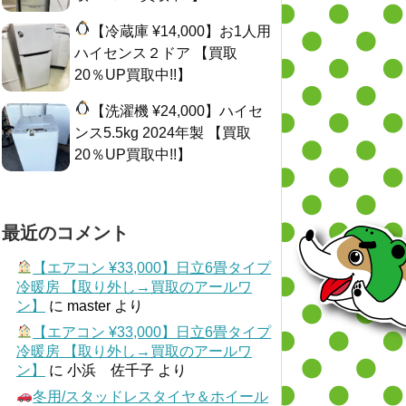
【冷蔵庫 ¥14,000】お1人用
ハイセンス２ドア 【買取
20％UP買取中!!】
【洗濯機 ¥24,000】ハイセ
ンス5.5kg 2024年製 【買取
20％UP買取中!!】
最近のコメント
【エアコン ¥33,000】日立6畳タイプ
冷暖房 【取り外し→買取のアールワ
ン】
に
master
より
【エアコン ¥33,000】日立6畳タイプ
冷暖房 【取り外し→買取のアールワ
ン】
に
小浜 佐千子
より
冬用/スタッドレスタイヤ＆ホイール