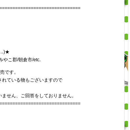
===============================
…)★
やこ郡/朝倉市/etc.
併売です。
されている物もございますので
いません、ご回答をしておりません。
===============================