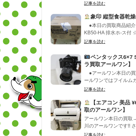
記事を読む
象印 縦型食器乾
●本日の買取商品紹介 ■
KB50-HA 排水ホ-ス付 ☆
記事を読む
ペンタックス6×7 Sup
ラ買取アールワン】
●アールワン本日の買
ールワンではフイルムカ
記事を読む
【エアコン 美品 ¥
取のアールワン】
アールワン本日の買取
川のアールワンです!! 
記事を読む