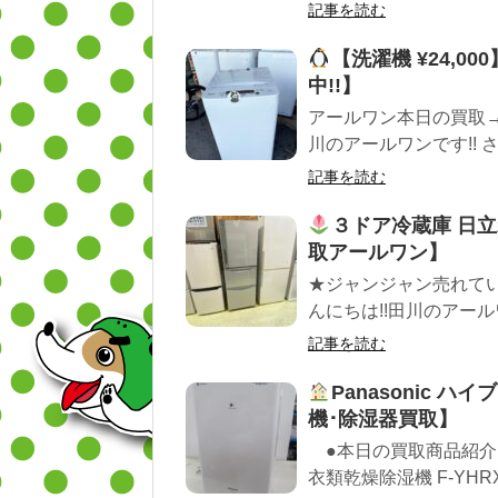
記事を読む
【洗濯機 ¥24,00
中!!】
アールワン本日の買取
川のアールワンです!! 
記事を読む
３ドア冷蔵庫 日立
取アールワン】
★ジャンジャン売れて
んにちは!!田川のアール
記事を読む
Panasonic 
機･除湿器買取】
●本日の買取商品紹介 ■
衣類乾燥除湿機 F-YHRX1