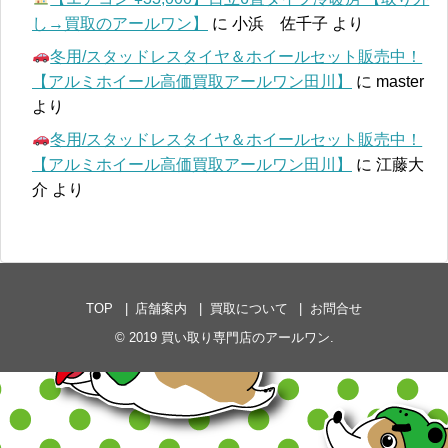
し→買取のアールワン】
に
小浜 佐千子
より
冬用/スタッドレスタイヤ＆ホイールセット販売中！
【アルミホイール高価買取アールワン田川】
に
master
より
冬用/スタッドレスタイヤ＆ホイールセット販売中！
【アルミホイール高価買取アールワン田川】
に
江藤大
介
より
TOP
店舗案内
買取について
お問合せ
© 2019
買い取り専門店のアールワン
.