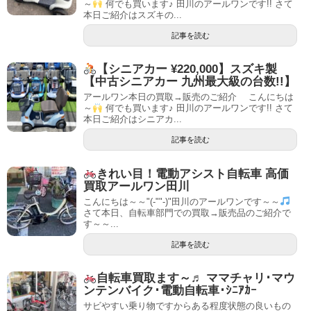
～
何でも買います♪ 田川のアールワンです!! さて
本日ご紹介はスズキの...
記事を読む
【シニアカー ¥220,000】スズキ製
【中古シニアカー 九州最大級の台数!!】
アールワン本日の買取→販売のご紹介 こんにちは
～
何でも買います♪ 田川のアールワンです!! さて
本日ご紹介はシニアカ...
記事を読む
きれい目！電動アシスト自転車 高価
買取アールワン田川
こんにちは～～"(-""-)"田川のアールワンです～～
さて本日、自転車部門での買取→販売品のご紹介で
す～～...
記事を読む
自転車買取ます～♬ ママチャリ･マウ
ンテンバイク･電動自転車･ｼﾆｱｶｰ
サビやすい乗り物ですからある程度状態の良いもの