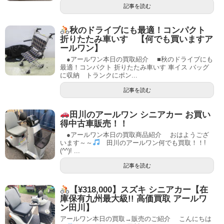
記事を読む
秋のドライブにも最適！コンパクト
折りたたみ車いす 【何でも買いますア
ールワン】
●アールワン本日の買取紹介 ■秋のドライブにも
最適！コンパクト 折りたたみ車いす 車イス バッグ
に収納 トランクにポン...
記事を読む
田川のアールワン シニアカー お買い
得中古車販売！！
●アールワン本日の買取商品紹介 おはようござ
います～～
田川のアールワン何でも買取！！!
(^^)! ...
記事を読む
【¥318,000】スズキ シニアカー【在
庫保有九州最大級!! 高価買取 アールワ
ン田川】
アールワン本日の買取→販売のご紹介 こんにちは