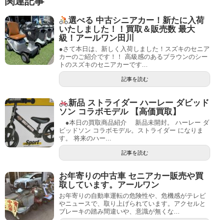
関連記事
選べる 中古シニアカー！新たに入荷
いたしました！！買取＆販売数 最大
級！アールワン田川
●さて本日は、新しく入荷しました！スズキのセニア
カーのご紹介です！！ 高級感のあるブラウンのシー
トのスズキのセニアカーです...
記事を読む
新品 ストライダー ハーレー ダビッド
ソン コラボモデル 【高価買取】
●本日の買取商品紹介 新品未開封。 ハーレー ダ
ビッドソン コラボモデル。ストライダー になりま
す。 将来のハー...
記事を読む
お年寄りの中古車 セニアカー販売や買
取しています。アールワン
お年寄りの自動車運転の危険性や、危機感がテレビ
やニュースで、取り上げられています。アクセルと
ブレーキの踏み間違いや、意識が無くな...