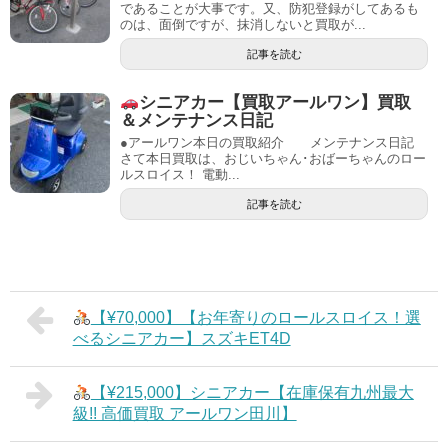
であることが大事です。又、防犯登録がしてあるも
のは、面倒ですが、抹消しないと買取が...
記事を読む
シニアカー【買取アールワン】買取
＆メンテナンス日記
●アールワン本日の買取紹介 メンテナンス日記
さて本日買取は、おじいちゃん･おばーちゃんのロー
ルスロイス！ 電動...
記事を読む
【¥70,000】【お年寄りのロールスロイス！選
べるシニアカー】スズキET4D
【¥215,000】シニアカー【在庫保有九州最大
級!! 高価買取 アールワン田川】