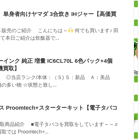
00】単身者向けヤマダ 3合炊き IHジャー【高価買
→販売のご紹介 こんにちは～
何でも買います♪ 田
さて本日ご紹介は炊飯器で...
ーインク 純正 増量 IC6CL70L 6色パック+4個
機買取】
 ◎当店ランク/本体：（Ｓ) Ｓ：新品 Ａ：美品
多い物 ☆状態と致し...
 Proomtech+スターターキット【電子タバコ
取商品紹介 ■電子タバコを買取をしています～～♬
 Proomtech+...