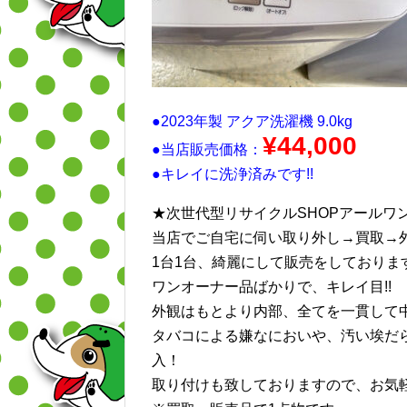
●2023年製 アクア洗濯機 9.0kg
¥44,0
00
●当店販売価格：
●キレイに洗浄済みです!!
★次世代型リサイクルSHOPアールワ
当店でご自宅に伺い取り外し→買取→
1台1台、綺麗にして販売をしておりま
ワンオーナー品ばかりで、キレイ目!!
外観はもとより内部、全てを一貫して
タバコによる嫌なにおいや、汚い埃だ
入！
取り付けも致しておりますので、お気軽