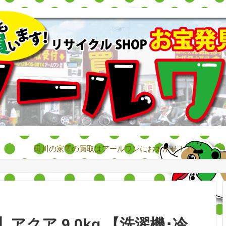
田川の家電の買取はアールワンにおまかせ！！
0】アクア 9.0kg 【洗濯機･冷