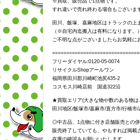
※買取、販売品で1点物です。
すれ違いで売れ終わる場合もございます
田川、飯塚、嘉麻地区はトラックの上
（※自宅内迄搬入は有料になります。
ご不明な点がございましたらお気軽に
===============================
フリーダイヤル:0120-05-0074
リサイクルShopアールワン
福岡県田川郡川崎町池尻435-2
コスモス川崎店前 国道322沿
★買取エリア(大きな物や数のある物は
田川地区/飯塚市/嘉麻市/直方市/行橋市/み
◎中古品、1点物に付き店舗販売との
販売終了していても、やもすれば掲載
在庫の確認をお願いいたします。