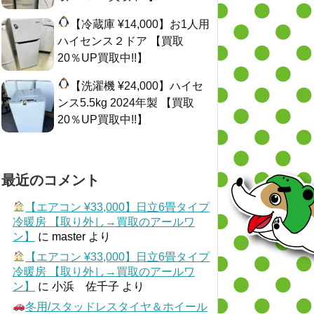
【冷蔵庫 ¥14,000】お1人用
ハイセンス２ドア 【買取
20％UP買取中!!】
【洗濯機 ¥24,000】ハイセ
ンス5.5kg 2024年製 【買取
20％UP買取中!!】
最近のコメント
【エアコン ¥33,000】日立6畳タイプ
冷暖房 【取り外し→買取のアールワ
ン】
に
master
より
【エアコン ¥33,000】日立6畳タイプ
冷暖房 【取り外し→買取のアールワ
ン】
に
小浜 佐千子
より
冬用/スタッドレスタイヤ＆ホイール