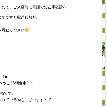
ので、ご来店前に電話での在庫確認を!!
までですと配送代無料。
）
お尋ねください
===============================
…)★
やこ郡/朝倉市/etc.
併売です。
されている物もございますので