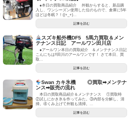
●本日の買取商品紹介 外観からすると、新品購
入し、ワンシーズン使用した位のもので、倉庫に5年
ほどは冬眠？！((+_+)...
記事を読む
スズキ船外機DF5 5馬力買取＆メン
テナンス日記 アールワン田川店
●アールワン本日の買取紹介 ＆メンテナンス日記
こんにちは‼︎田川のアールワンです！ さて本日、買
取...
記事を読む
Swan カキ氷機 ◎買取➡メンテナ
ンス➡販売の流れ
本日の買取商品紹介＆メンテナンス ①買取時
②試しにかき氷を作ってみた。③内部を分解し、清
掃。④くみ上げて外観も清掃。...
記事を読む