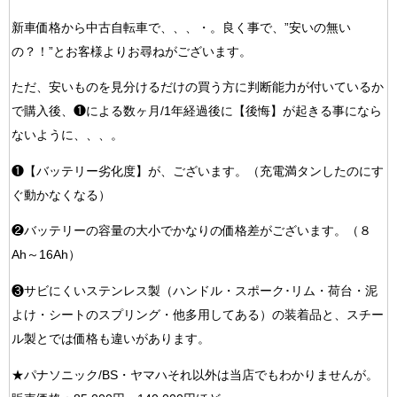
新車価格から中古自転車で、、、・。良く事で、”安いの無い
の？！”とお客様よりお尋ねがございます。
ただ、安いものを見分けるだけの買う方に判断能力が付いているか
で購入後、❶による数ヶ月/1年経過後に【後悔】が起きる事になら
ないように、、、。
❶【バッテリー劣化度】が、ございます。（充電満タンしたのにす
ぐ動かなくなる）
❷バッテリーの容量の大小でかなりの価格差がございます。（８
Ah～16Ah）
❸サビにくいステンレス製（ハンドル・スポーク･リム・荷台・泥
よけ・シートのスプリング・他多用してある）の装着品と、スチー
ル製とでは価格も違いがあります。
★パナソニック/BS・ヤマハそれ以外は当店でもわかりませんが。