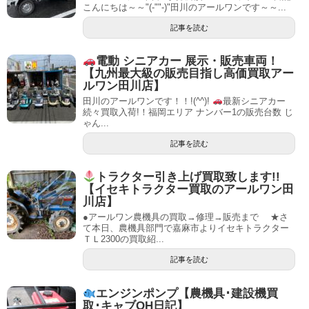
こんにちは～～"(-""-)"田川のアールワンです～～...
記事を読む
電動 シニアカー 展示・販売車両！
【九州最大級の販売目指し高価買取アー
ルワン田川店】
田川のアールワンです！！!(^^)!
最新シニアカー
続々買取入荷!！福岡エリア ナンバー1の販売台数 じ
ゃん...
記事を読む
トラクター引き上げ買取致します!!
【イセキトラクター買取のアールワン田
川店】
●アールワン農機具の買取→修理→販売まで ★さ
て本日、農機具部門で嘉麻市よりイセキトラクター
ＴＬ2300の買取紹...
記事を読む
エンジンポンプ【農機具･建設機買
取･キャブOH日記】