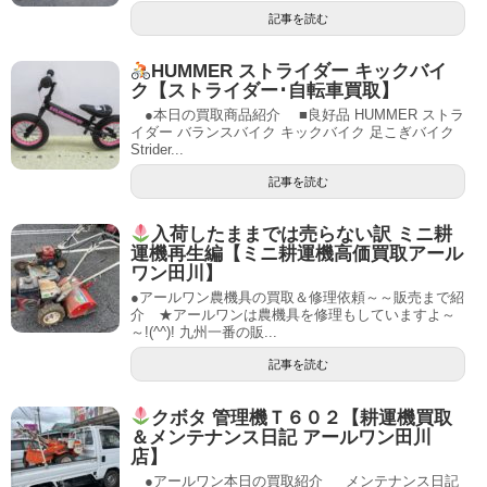
記事を読む
HUMMER ストライダー キックバイ
ク【ストライダー･自転車買取】
●本日の買取商品紹介 ■良好品 HUMMER ストラ
イダー バランスバイク キックバイク 足こぎバイク
Strider...
記事を読む
入荷したままでは売らない訳 ミニ耕
運機再生編【ミニ耕運機高価買取アール
ワン田川】
●アールワン農機具の買取＆修理依頼～～販売まで紹
介 ★アールワンは農機具を修理もしていますよ～
～!(^^)! 九州一番の販...
記事を読む
クボタ 管理機Ｔ６０２【耕運機買取
＆メンテナンス日記 アールワン田川
店】
●アールワン本日の買取紹介 メンテナンス日記