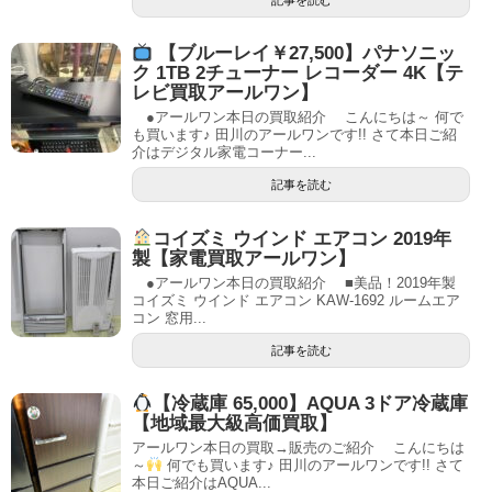
記事を読む
【ブルーレイ￥27,500】パナソニッ
ク 1TB 2チューナー レコーダー 4K【テ
レビ買取アールワン】
●アールワン本日の買取紹介 こんにちは～ 何で
も買います♪ 田川のアールワンです!! さて本日ご紹
介はデジタル家電コーナー...
記事を読む
コイズミ ウインド エアコン 2019年
製【家電買取アールワン】
●アールワン本日の買取紹介 ■美品！2019年製
コイズミ ウインド エアコン KAW-1692 ルームエア
コン 窓用...
記事を読む
【冷蔵庫 65,000】AQUA 3ドア冷蔵庫
【地域最大級高価買取】
アールワン本日の買取→販売のご紹介 こんにちは
～
何でも買います♪ 田川のアールワンです!! さて
本日ご紹介はAQUA...