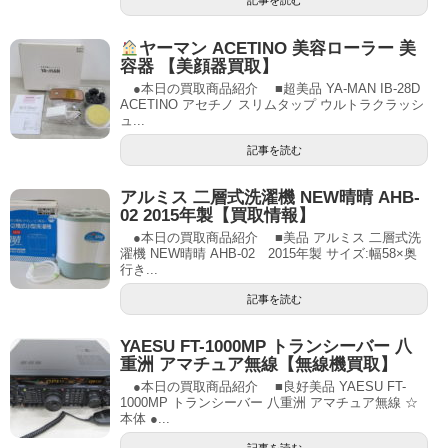
ヤーマン ACETINO 美容ローラー 美
容器 【美顔器買取】
●本日の買取商品紹介 ■超美品 YA-MAN IB-28D
ACETINO アセチノ スリムタップ ウルトラクラッシ
ュ...
記事を読む
アルミス 二層式洗濯機 NEW晴晴 AHB-
02 2015年製【買取情報】
●本日の買取商品紹介 ■美品 アルミス 二層式洗
濯機 NEW晴晴 AHB-02 2015年製 サイズ:幅58×奥
行き...
記事を読む
YAESU FT-1000MP トランシーバー 八
重洲 アマチュア無線【無線機買取】
●本日の買取商品紹介 ■良好美品 YAESU FT-
1000MP トランシーバー 八重洲 アマチュア無線 ☆
本体 ●...