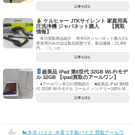
記事を読む
ケルヒャー JTKサイレント 家庭用高
圧洗浄機 ジャパネット購入 【買取
情報】
本日買取商品紹介 昨年5月ジャパネット購入の1
度使用のみのほぼ新品状態です。新品価格：21,400
円。 〇しっか...
記事を読む
超美品 iPad 第6世代 32GB Wi-Fiモデ
ル 32GB 【ipad買取のアールワン】
●アールワン本日の買取紹介 ■超美品 iPad 第6世
代 32GB Wi-Fiモデル ゴールド バッテリー100% M...
記事を読む
🏍水没 バイク･水害で不動バイク 買取アールワ