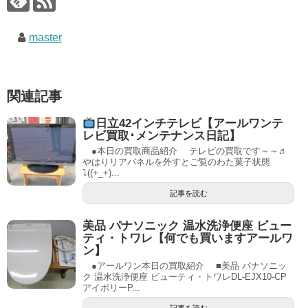
master
関連記事
日立42インチテレビ【アールワンテ
レビ買取･メンテナンス日記】
●本日の買取商品紹介 テレビの買取です～～♬
やはりリアパネルを外すとご覧のわた菓子状態
⤵((+_+)...
記事を読む
美品 パナソニック 温水洗浄便座 ビュー
ティ・トワレ【何でも買いますアールワ
ン】
●アールワン本日の買取紹介 ■美品 パナソニッ
ク 温水洗浄便座 ビューティ・トワレDL-EJX10-CP
アイボリーP...
記事を読む