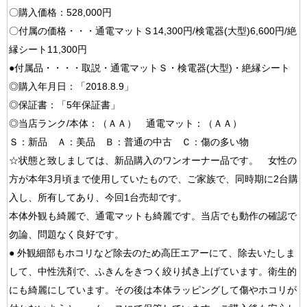
〇購入価格：528,000円
〇付属の価格・・・通電マットＳ14,300円/検電器(大型)6,600円/絶
縁シート11,300円
●付属品・・・・取説・通電マットＳ・検電器(大型)・絶縁シート
◎購入年月日：「2018.8.9」
◎保証書：「5年保証書」
◎当店ランク/本体：（ＡＡ） 通電マット：（ＡＡ）
Ｓ：新品 Ａ：美品 Ｂ：普通の中古 Ｃ：傷の多い物
☆状態と致しましては、新品購入のワンオーナー品です。 女性の
方が本年3月頃まで使用していたもので、ご家族で、同時期に2台購
入し、所有してあり、今回1台売却です。
本体外観も綺麗で、通電マットも綺麗です。当店でも動作の確認で
勿論、問題なく良好です。
● 外観細部もホコリなど除去のため高圧エアーにて、除去いたしま
して、中性洗剤で、ふきんをきつく絞り拭き上げています。衛生的
にも綺麗にしています。その後は本体ラッピングして傷やホコリが