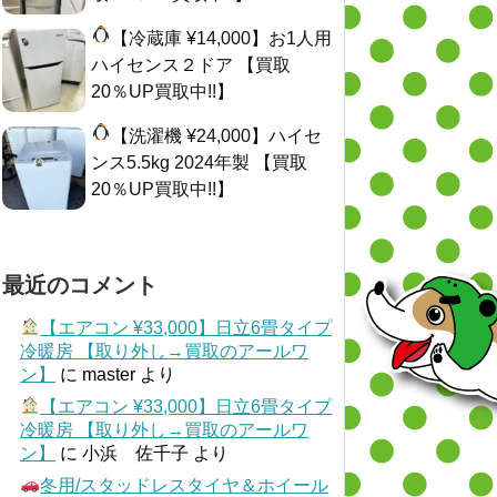
【冷蔵庫 ¥14,000】お1人用
ハイセンス２ドア 【買取
20％UP買取中!!】
【洗濯機 ¥24,000】ハイセ
ンス5.5kg 2024年製 【買取
20％UP買取中!!】
最近のコメント
【エアコン ¥33,000】日立6畳タイプ
冷暖房 【取り外し→買取のアールワ
ン】
に
master
より
【エアコン ¥33,000】日立6畳タイプ
冷暖房 【取り外し→買取のアールワ
ン】
に
小浜 佐千子
より
冬用/スタッドレスタイヤ＆ホイール