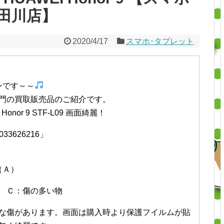
田川店】
2020/4/17
スマホ･タブレット
ワンです～～
門の買取販売品のご紹介です。
onor 9 STF-L09 画面綺麗！
3033626216」
（Ａ）
 Ｃ：傷の多い物
な傷があります。画面は購入時より保護フイルムが貼