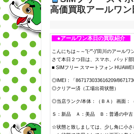
高価買取アールワン
●アールワン本日の買取紹介
こんにちは～～”(-“”-)”田川のアール
さて本日２つ目は、スマホ、パッド部
■ SIMフリー スマートフォン HUAWEI H
◎IMEI：「867173033616209/86717
◎クリアー済（工場出荷状態）
◎当店ランク/本体：（ＢＡ） 画面：
Ｓ：新品 Ａ：美品 Ｂ：普通の中古
☆状態と致しましては、少し角に小さ