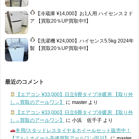
【冷蔵庫 ¥14,000】お1人用 ハイセンス２ド
ア 【買取20％UP買取中!!】
【洗濯機 ¥24,000】ハイセンス5.5kg 2024年
製 【買取20％UP買取中!!】
最近のコメント
【エアコン ¥33,000】日立6畳タイプ冷暖房 【取り外
し→買取のアールワン】
に
master
より
【エアコン ¥33,000】日立6畳タイプ冷暖房 【取り外
し→買取のアールワン】
に
小浜 佐千子
より
冬用/スタッドレスタイヤ＆ホイールセット販売中！
【アルミホイール高価買取アールワン田川】
に
master