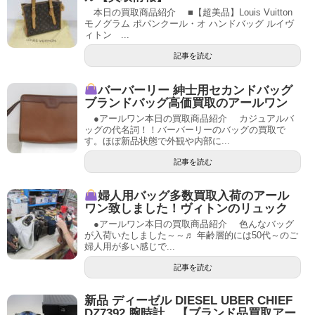
本日の買取商品紹介 ■【超美品】Louis Vuitton
モノグラム ポパンクール・オ ハンドバッグ ルイヴ
ィトン ...
記事を読む
バーバーリー 紳士用セカンドバッグ
ブランドバッグ高価買取のアールワン
●アールワン本日の買取商品紹介 カジュアルバ
ッグの代名詞！！バーバーリーのバッグの買取で
す。ほぼ新品状態で外観や内部に...
記事を読む
婦人用バッグ多数買取入荷のアール
ワン致しました！ヴィトンのリュック
●アールワン本日の買取商品紹介 色んなバッグ
が入荷いたしました～～♬ 年齢層的には50代～のご
婦人用が多い感じで...
記事を読む
新品 ディーゼル DIESEL UBER CHIEF
DZ7392 腕時計 【ブランド品買取アー