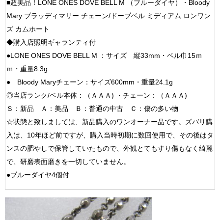
■超美品！LONE ONES DOVE BELL M （ブルーダイヤ）・Bloody
Mary ブラッディマリー チェーン/ドーブベル ミディアム ロンワン
ズ カムホート
◆購入店照明ギャランティ付
●LONE ONES DOVE BELL M ：サイズ 縦33mm・ベル巾15ｍ
ｍ・重量8.3g
● Bloody Maryチェーン：サイズ600mm・重量24.1g
◎当店ランク/ベル本体：（ＡＡＡ) ・チェーン：（ＡＡＡ)
Ｓ：新品 Ａ：美品 Ｂ：普通の中古 Ｃ：傷の多い物
☆状態と致しましては、新品購入のワンオーナー品です。ズバリ購
入は、10年ほど前ですが、購入当時初期に数回使用で、その後はタ
ンスの肥やしで保管していたもので、外観とてもすり傷もなく綺麗
で、研磨表面磨きを一切していません。
●ブルーダイヤ4個付