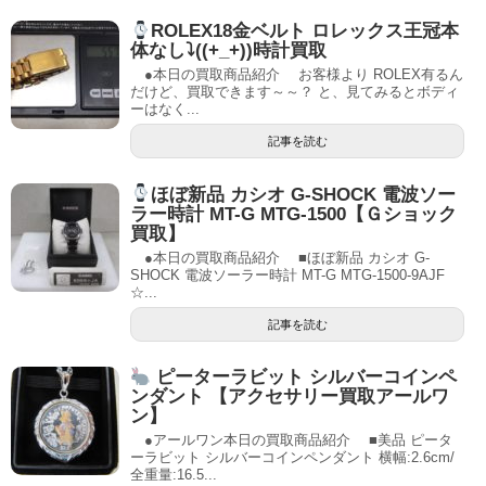
ROLEX18金ベルト ロレックス王冠本
体なし⤵((+_+))時計買取
●本日の買取商品紹介 お客様より ROLEX有るん
だけど、買取できます～～？ と、見てみるとボディ
ーはなく...
記事を読む
ほぼ新品 カシオ G-SHOCK 電波ソー
ラー時計 MT-G MTG-1500【Ｇショック
買取】
●本日の買取商品紹介 ■ほぼ新品 カシオ G-
SHOCK 電波ソーラー時計 MT-G MTG-1500-9AJF
☆...
記事を読む
ピーターラビット シルバーコインペ
ンダント 【アクセサリー買取アールワ
ン】
●アールワン本日の買取商品紹介 ■美品 ピータ
ーラビット シルバーコインペンダント 横幅:2.6cm/
全重量:16.5...