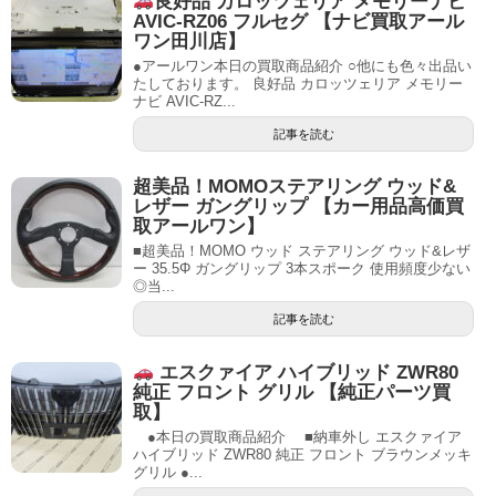
良好品 カロッツェリア メモリーナビ
AVIC-RZ06 フルセグ 【ナビ買取アール
ワン田川店】
●アールワン本日の買取商品紹介 ○他にも色々出品い
たしております。 良好品 カロッツェリア メモリー
ナビ AVIC-RZ...
記事を読む
超美品！MOMOステアリング ウッド&
レザー ガングリップ 【カー用品高価買
取アールワン】
■超美品！MOMO ウッド ステアリング ウッド&レザ
ー 35.5Φ ガングリップ 3本スポーク 使用頻度少ない
◎当...
記事を読む
エスクァイア ハイブリッド ZWR80
純正 フロント グリル 【純正パーツ買
取】
●本日の買取商品紹介 ■納車外し エスクァイア
ハイブリッド ZWR80 純正 フロント ブラウンメッキ
グリル ●...