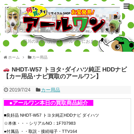
田川の家電の買取はアールワンにおまかせ！！
ホーム
カー用品
NHDT-W57 トヨタ･ダイハツ純正 HDDナビ
【カー用品･ナビ買取のアールワン】
2019/7/24
カー用品
●アールワン本日の買取商品紹介
■良好品 NHDT-W57 トヨタ純正HDDナビ ダイハツ
☆本体・・・シリアルNO：1F707983
●付属品 ・・取説・接続端子・TTV164