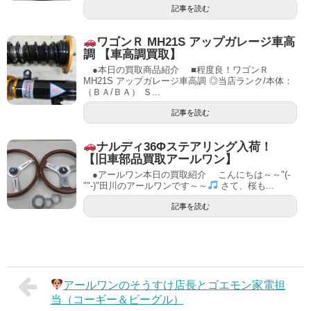
記事を読む
ワゴンＲ MH21S アップガレージ車高
調 【車高調買取】
●本日の買取商品紹介 ■程度良！ワゴンＲ
MH21S アップガレージ車高調 ◎当店ランク/本体：
（ＢＡ/ＢＡ） Ｓ...
記事を読む
ナルディ36Φステアリング入荷！
【旧車部品買取アールワン】
●アールワン本日の買取紹介 こんにちは～～"(-
""-)"田川のアールワンです～～
さて、桜も...
記事を読む
アールワンのそうすけ店長とゴエモン家電担
当（コーギー＆ビーグル）