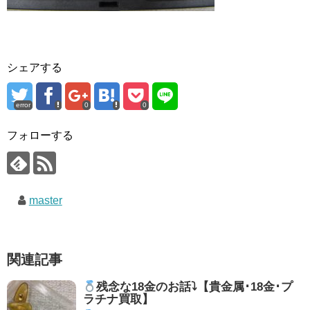
シェアする
error
0
0
フォローする
master
関連記事
残念な18金のお話⤵【貴金属･18金･プ
ラチナ買取】