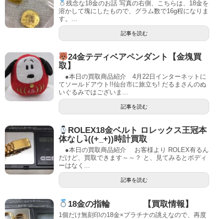
残念な18金のお話 写真の右側、こちらは、18金を
溶かして塊にしたもので、グラム数で16g程になりま
す。...
記事を読む
24金テディベアペンダント【金塊買
取】
●本日の買取商品紹介 4月22日インターネットに
てソールドアウト!!仙台市に旅立ち! だるまさんのぬ
いぐるみではございま...
記事を読む
ROLEX18金ベルト ロレックス王冠本
体なし⤵((+_+))時計買取
●本日の買取商品紹介 お客様より ROLEX有るん
だけど、買取できます～～？ と、見てみるとボディ
ーはなく...
記事を読む
18金の指輪 【買取情報】
1個だけ無刻印の18金×プラチナの誂えなので、再度