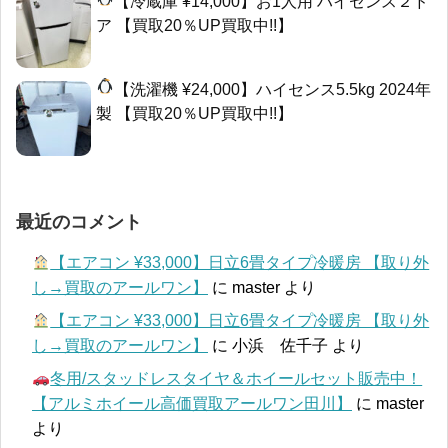
【冷蔵庫 ¥14,000】お1人用 ハイセンス２ド
ア 【買取20％UP買取中!!】
【洗濯機 ¥24,000】ハイセンス5.5kg 2024年
製 【買取20％UP買取中!!】
最近のコメント
【エアコン ¥33,000】日立6畳タイプ冷暖房 【取り外
し→買取のアールワン】
に
master
より
【エアコン ¥33,000】日立6畳タイプ冷暖房 【取り外
し→買取のアールワン】
に
小浜 佐千子
より
冬用/スタッドレスタイヤ＆ホイールセット販売中！
【アルミホイール高価買取アールワン田川】
に
master
より