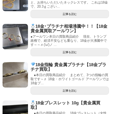
と、お持ちいただいたネックレスです。 これは18金
で、20.3ｇござい...
記事を読む
18金･プラチナ相場沸騰中！！【18金
貴金属買取アールワン】
●アールワン本日の買取商品紹介 現在、トランプ
政権で、経済不安なども重なり、18金が大沸騰中で
す～～♬('ω')ノ ...
記事を読む
18金指輪 貴金属プラチナ【18金プラ
チナ買取】
●本日の買取商品紹介 まとめて、3つの指輪の買
取です～♬ 18金・ホワイトゴールド アールワンでは
18金プ...
記事を読む
18金ブレスレット 10g【貴金属買
取】
●本日の買取商品紹介 18金ブレスレット（女性