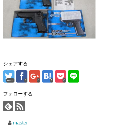
シェアする
error
0
0
フォローする
master