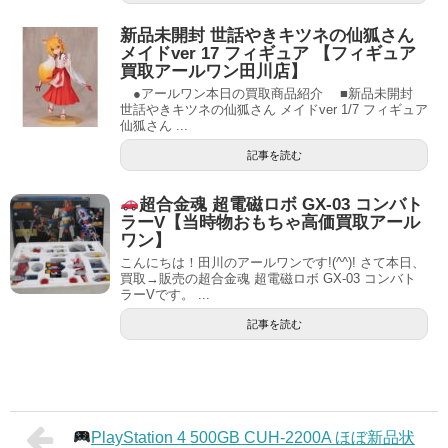
新品未開封 世話やきキツネの仙狐さん
メイドver 17 フィギュア 【フィギュア
買取アールワン田川店】
●アールワン本日の買取商品紹介 ■新品未開封
世話やきキツネの仙狐さん メイドver 1/7 フィギュア
仙狐さん ...
記事を読む
超合金魂 超電磁ロボ GX-03 コンバト
ラーV【当時物おもちゃ高価買取アール
ワン】
こんにちは！田川のアールワンです!(^^)! さて本日、
買取→販売の超合金魂 超電磁ロボ GX-03 コンバト
ラーVです。 ...
記事を読む
PlayStation 4 500GB CUH-2200A ほぼ新品状