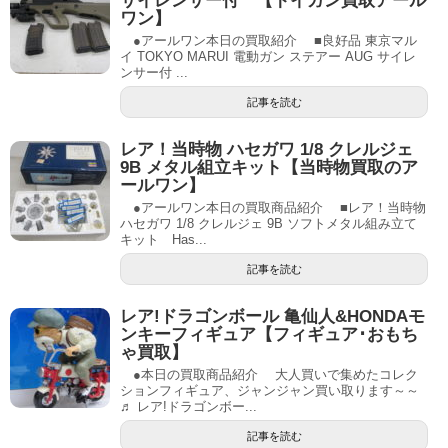
サイレンサー付 【トイガン買取アール
ワン】
●アールワン本日の買取紹介 ■良好品 東京マル
イ TOKYO MARUI 電動ガン ステアー AUG サイレ
ンサー付 ...
記事を読む
レア！当時物 ハセガワ 1/8 クレルジェ
9B メタル組立キット【当時物買取のア
ールワン】
●アールワン本日の買取商品紹介 ■レア！当時物
ハセガワ 1/8 クレルジェ 9B ソフトメタル組み立て
キット Has...
記事を読む
レア!ドラゴンボール 亀仙人&HONDAモ
ンキーフィギュア【フィギュア･おもち
ゃ買取】
●本日の買取商品紹介 大人買いで集めたコレク
ションフィギュア、ジャンジャン買い取ります～～
♬ レア!ドラゴンボー...
記事を読む