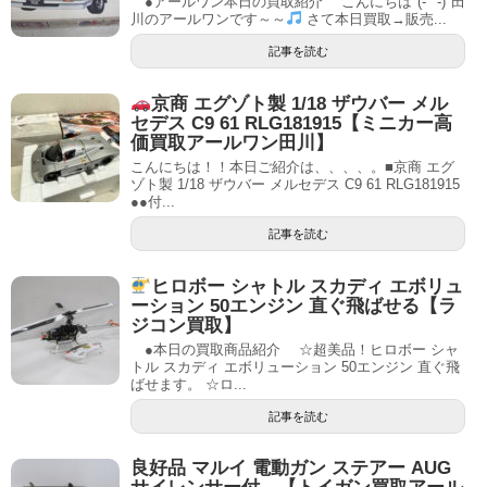
●アールワン本日の買取紹介 こんにちは"(-""-)"田
川のアールワンです～～
さて本日買取→販売...
記事を読む
京商 エグゾト製 1/18 ザウバー メル
セデス C9 61 RLG181915【ミニカー高
価買取アールワン田川】
こんにちは！！本日ご紹介は、、、、。■京商 エグ
ゾト製 1/18 ザウバー メルセデス C9 61 RLG181915
●●付...
記事を読む
ヒロボー シャトル スカディ エボリュ
ーション 50エンジン 直ぐ飛ばせる【ラ
ジコン買取】
●本日の買取商品紹介 ☆超美品！ヒロボー シャ
トル スカディ エボリューション 50エンジン 直ぐ飛
ばせます。 ☆ロ...
記事を読む
良好品 マルイ 電動ガン ステアー AUG