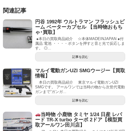
関連記事
円谷 1992年 ウルトラマン フラッシュビ
ーム ベーターカプセル 【当時物おもち
ゃ･買取】
●本日の買取商品紹介 ☆本体MADEINJAPAN ●付
属品:電池 ・・・・ボタンを押すと音と光で反応しま
す。 ◎...
記事を読む
マルイ電動ガンUZI SMGウージー【買取
情報】
本日の買取商品紹介 東京マルイ電動ガンUZI
SMGです。 アールワンでは当時の物から次世代電動
ガンまで”ガンガ...
記事を読む
当時物 小鹿物 タミヤ 1/24 日産 レパ
ード TR-X turbo ターボ 2ドア【模型買
取アールワン田川店】