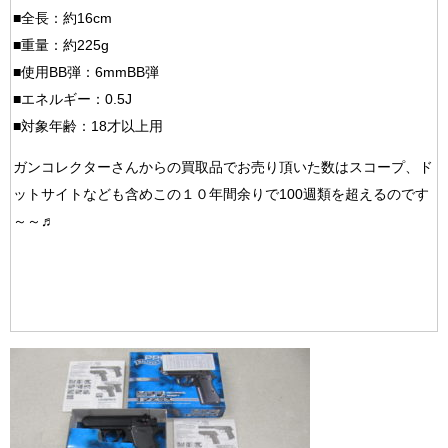
■全長：約16cm
■重量：約225g
■使用BB弾：6mmBB弾
■エネルギー：0.5J
■対象年齢：18才以上用
ガンコレクターさんからの買取品でお売り頂いた数はスコープ、ド
ットサイトなども含めこの１０年間余りで100週類を超えるのです
～～♬