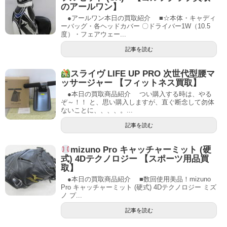
のアールワン】
●アールワン本日の買取紹介 ■☆本体・キャディ
ーバッグ・各ヘッドカバー 〇ドライバー1W（10.5
度）・フェアウェー...
記事を読む
スライヴ LIFE UP PRO 次世代型腰マ
ッサージャー 【フィットネス買取】
●本日の買取商品紹介 つい購入する時は、やる
ぞ～！！ と、思い購入しますが、直ぐ断念して勿体
ないことに、、、、。...
記事を読む
mizuno Pro キャッチャーミット (硬
式) 4Dテクノロジー 【スポーツ用品買
取】
●本日の買取商品紹介 ■数回使用美品！mizuno
Pro キャッチャーミット (硬式) 4Dテクノロジー ミズ
ノ プ...
記事を読む