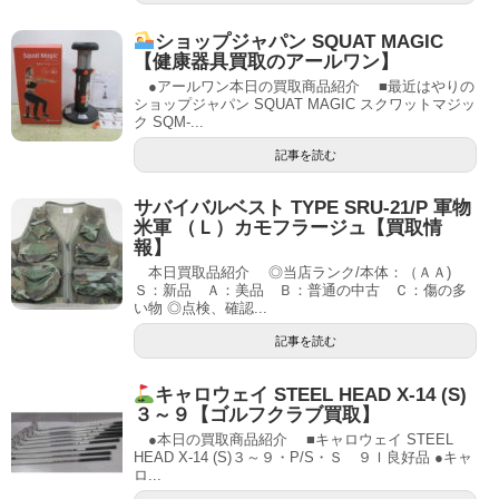
ショップジャパン SQUAT MAGIC
【健康器具買取のアールワン】
●アールワン本日の買取商品紹介 ■最近はやりの
ショップジャパン SQUAT MAGIC スクワットマジッ
ク SQM-...
記事を読む
サバイバルベスト TYPE SRU-21/P 軍物
米軍 （Ｌ）カモフラージュ【買取情
報】
本日買取品紹介 ◎当店ランク/本体：（ＡＡ)
Ｓ：新品 Ａ：美品 Ｂ：普通の中古 Ｃ：傷の多
い物 ◎点検、確認...
記事を読む
キャロウェイ STEEL HEAD X-14 (S)
３～９【ゴルフクラブ買取】
●本日の買取商品紹介 ■キャロウェイ STEEL
HEAD X-14 (S)３～９・P/S・Ｓ ９Ｉ良好品 ●キャ
ロ...