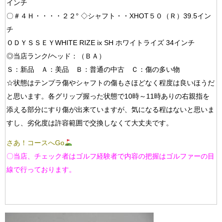
インチ
〇＃４Ｈ・・・・２２° ◇シャフト・・XHOT５０（Ｒ）39.5イン
チ
ＯＤＹＳＳＥＹWHITE RIZE ix SH ホワイトライズ 34インチ
◎当店ランク/ヘッド：（ＢＡ）
Ｓ：新品 Ａ：美品 Ｂ：普通の中古 Ｃ：傷の多い物
☆状態はテンプラ傷やシャフトの傷もさほどなく程度は良いほうだ
と思います。各グリップ握った状態で10時～11時ありの右親指を
添える部分にすり傷が出来ていますが、気になる程はないと思いま
すし、劣化度は許容範囲で交換しなくて大丈夫です。
さあ！コースへGo
〇当店、チェック者はゴルフ経験者で内容の把握はゴルファーの目
線で行っております。