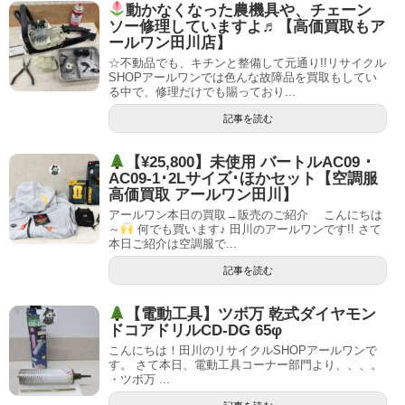
動かなくなった農機具や、チェーン
ソー修理していますよ♬【高価買取もア
ールワン田川店】
☆不動品でも、キチンと整備して元通り!!リサイクル
SHOPアールワンでは色んな故障品を買取もしてい
る中で、修理だけでも賜っており...
記事を読む
【¥25,800】未使用 バートルAC09 ･
AC09-1･2Lサイズ･ほかセット【空調服
高価買取 アールワン田川】
アールワン本日の買取→販売のご紹介 こんにちは
～
何でも買います♪ 田川のアールワンです!! さて
本日ご紹介は空調服で...
記事を読む
【電動工具】ツボ万 乾式ダイヤモン
ドコアドリルCD-DG 65φ
こんにちは！田川のリサイクルSHOPアールワンで
す。 さて本日、電動工具コーナー部門より、、、。
・ツボ万 ...