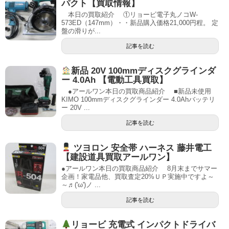
パクト【買取情報】
本日の買取紹介 ①リョービ電子丸ノコW-
573ED（147mm）・・新品購入価格21,000円程。 定
盤の滑りが...
記事を読む
新品 20V 100mmディスクグラインダ
ー 4.0Ah 【電動工具買取】
●アールワン本日の買取商品紹介 ■新品未使用
KIMO 100mmディスクグラインダー 4.0Ahバッテリ
ー 20V ...
記事を読む
ツヨロン 安全帯 ハーネス 藤井電工
【建設道具買取アールワン】
●アールワン本日の買取商品紹介 8月末までサマー
企画！家電品他、買取査定20%ＵＰ実施中ですよ～
～♬('ω')ノ ...
記事を読む
リョービ 充電式 インパクトドライバ