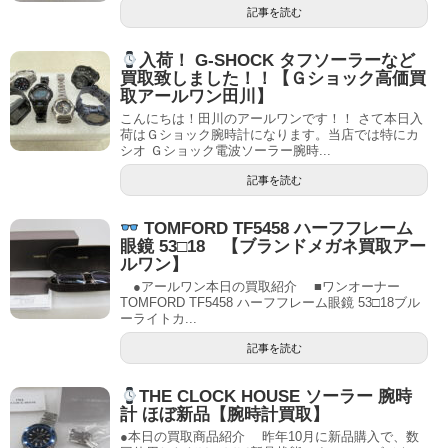
記事を読む
入荷！ G-SHOCK タフソーラーなど
買取致しました！！【Ｇショック高価買
取アールワン田川】
こんにちは！田川のアールワンです！！ さて本日入
荷はＧショック腕時計になります。当店では特にカ
シオ Ｇショック電波ソーラー腕時...
記事を読む
TOMFORD TF5458 ハーフフレーム
眼鏡 53□18 【ブランドメガネ買取アー
ルワン】
●アールワン本日の買取紹介 ■ワンオーナー
TOMFORD TF5458 ハーフフレーム眼鏡 53□18ブル
ーライトカ...
記事を読む
THE CLOCK HOUSE ソーラー 腕時
計 ほぼ新品【腕時計買取】
●本日の買取商品紹介 昨年10月に新品購入で、数