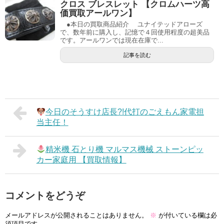
クロス ブレスレット 【クロムハーツ高
価買取アールワン】
●本日の買取商品紹介 ユナイテッドアローズ
で、数年前に購入し、記憶で４回使用程度の超美品
です。アールワンでは現在在庫で...
記事を読む
今日のそうすけ店長?!代打のごえもん家電担
当主任！
精米機 石とり機 マルマス機械 ストーンピッ
カー家庭用 【買取情報】
コメントをどうぞ
メールアドレスが公開されることはありません。
※
が付いている欄は必
須項目です