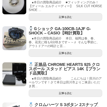
●本日の買取商品紹介 ■フィッティングのみ！
【ディール エルティーディー】 SILK CUT HORSE
SHOE ...
記事を読む
Ｇショック GA-100CB-1AJF G-
SHOCK – CASIO【時計買取】
●本日の買取商品紹介 本日、福岡は春、春、
春、花見に桜も6分咲きです～～♬ そんな季節に、
アウトドアーの時計と言...
記事を読む
正規品 CHROME HEARTS 925 クロ
スボール スタッド ピアス 14K【ブラン
ド品買取】
●本日の買取商品紹介 こんにちは！田川のア
ールワンです！さて本日は田川市よりご来店いただ
き買...
記事を読む
クロムハーツ S 3ボタン 2スナップ