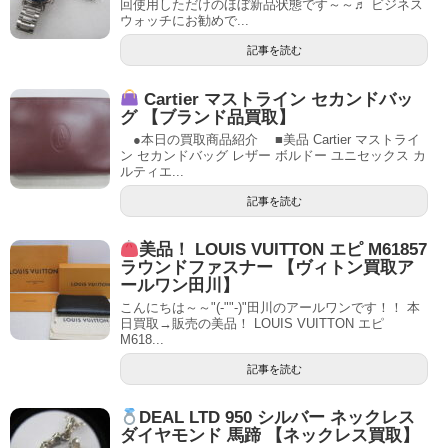
回使用しただけのほぼ新品状態です～～♬ ビジネス
ウォッチにお勧めで...
記事を読む
Cartier マストライン セカンドバッ
グ 【ブランド品買取】
●本日の買取商品紹介 ■美品 Cartier マストライ
ン セカンドバッグ レザー ボルドー ユニセックス カ
ルティエ...
記事を読む
美品！ LOUIS VUITTON エピ M61857
ラウンドファスナー 【ヴィトン買取ア
ールワン田川】
こんにちは～～"(-""-)"田川のアールワンです！！ 本
日買取→販売の美品！ LOUIS VUITTON エピ
M618...
記事を読む
DEAL LTD 950 シルバー ネックレス
ダイヤモンド 馬蹄 【ネックレス買取】