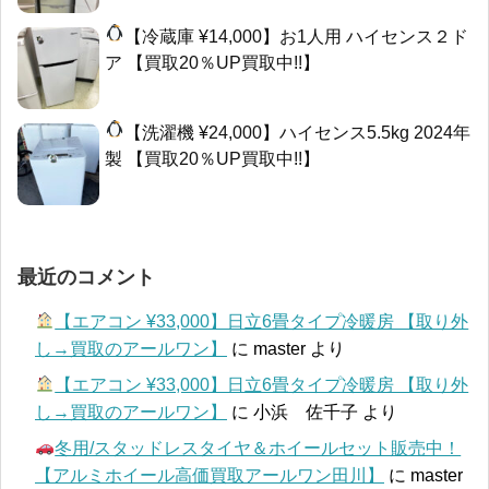
【冷蔵庫 ¥14,000】お1人用 ハイセンス２ド
ア 【買取20％UP買取中!!】
【洗濯機 ¥24,000】ハイセンス5.5kg 2024年
製 【買取20％UP買取中!!】
最近のコメント
【エアコン ¥33,000】日立6畳タイプ冷暖房 【取り外
し→買取のアールワン】
に
master
より
【エアコン ¥33,000】日立6畳タイプ冷暖房 【取り外
し→買取のアールワン】
に
小浜 佐千子
より
冬用/スタッドレスタイヤ＆ホイールセット販売中！
【アルミホイール高価買取アールワン田川】
に
master