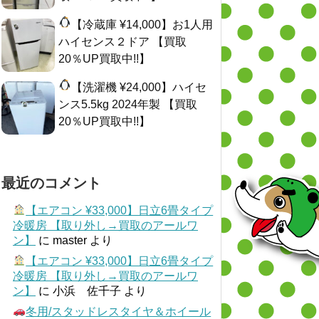
【冷蔵庫 ¥14,000】お1人用
ハイセンス２ドア 【買取
20％UP買取中!!】
【洗濯機 ¥24,000】ハイセ
ンス5.5kg 2024年製 【買取
20％UP買取中!!】
最近のコメント
【エアコン ¥33,000】日立6畳タイプ
冷暖房 【取り外し→買取のアールワ
ン】
に
master
より
【エアコン ¥33,000】日立6畳タイプ
冷暖房 【取り外し→買取のアールワ
ン】
に
小浜 佐千子
より
冬用/スタッドレスタイヤ＆ホイール