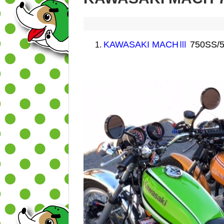
KAWASAKI
MACHⅢ
750SS/